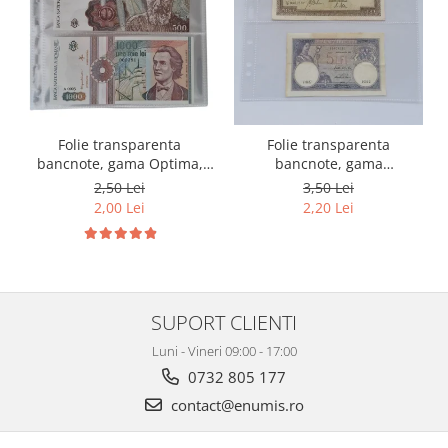
Folie transparenta
Folie transparenta
bancnote, gama Optima,
bancnote, gama
cod SH252, 3
Grande(A4), cod SH312, 3
2,50 Lei
3,50 Lei
compartimente
compartimente
2,00 Lei
2,20 Lei
SUPORT CLIENTI
Luni - Vineri 09:00 - 17:00
0732 805 177
contact@enumis.ro