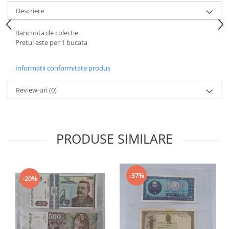
Bancnote straine
Descriere
Bancnote Africa
Bancnote America
Bancnota de colectie
Pretul este per 1 bucata
Bancnote Asia
Bancnote Australia si Oceania
Informatii conformitate produs
Bancnote Europa
Gradate PMG
Review-uri
(0)
Idei cadouri
Timbre
Accesorii filatelie
PRODUSE SIMILARE
Timbre si coli Romania
Carte Postala / FDC
Din trusa colectionarului
-37%
-20%
Alte colectibile
Insigne/Medalii/Decoratii