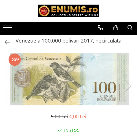
Toate Produsele
Monede
Venezuela 100.000 bolivari 2017, necirculata
Monede Romania
Accesorii colectie monede
-20%
Albume cu folii pentru stocare
monede
Bibliorafturi
Capsule monede
Cartonase autoadezive
Folii stocare monede
Soluții curățare, pensete, mănuși,
lupa
5,00 Lei
4,00 Lei
Tavite stocare si expunere
Monede straine
IN STOC