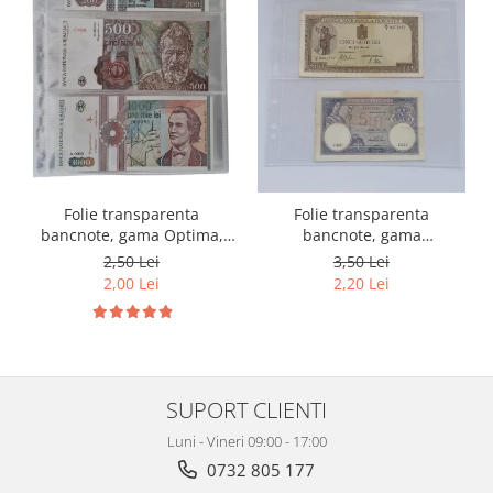
Folie transparenta
Folie transparenta
bancnote, gama Optima,
bancnote, gama
cod SH252, 3
Grande(A4), cod SH312, 3
2,50 Lei
3,50 Lei
compartimente
compartimente
2,00 Lei
2,20 Lei
SUPORT CLIENTI
Luni - Vineri 09:00 - 17:00
0732 805 177