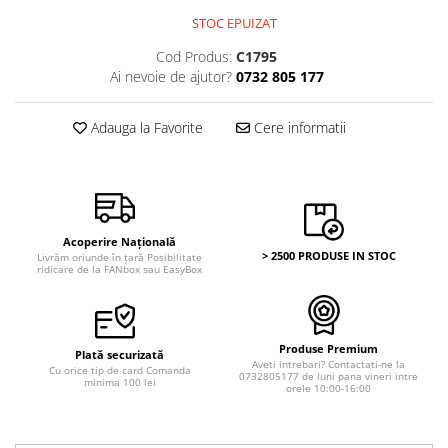
Bancnote Asia
Monede Asia
STOC EPUIZAT
Bancnote Australia si Oceania
Monede Australia si Oceania
Bancnote Europa
Cod Produs:
C1795
Monede Euro, Eurocenti
Ai nevoie de ajutor?
0732 805 177
Gradate PMG
Monede Europa
Adauga la Favorite
Cere informatii
Acoperire Națională
> 2500 PRODUSE IN STOC
Livrăm oriunde în țară Posibilitate
ridicare de la FANbox sau EasyBox
Produse Premium
Plată securizată
Aveti intrebari? Contactati-ne la
Cu orice tip de card Comanda
0732805177 de luni pana vineri intre
minima 100 lei
orele 10:00-16:00