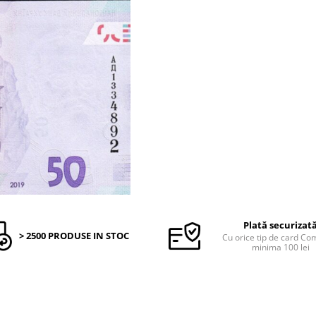
Plată securizat
> 2500 PRODUSE IN STOC
Cu orice tip de card C
minima 100 lei