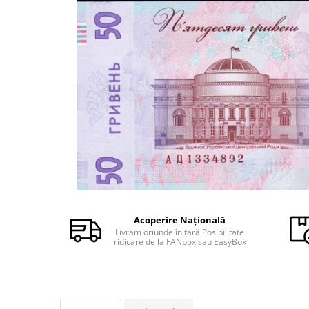
Monede Africa
Monede America
Monede Asia
Monede Australia si Oceania
Monede Euro, Eurocenti
Monede Europa
Bancnote
Bancnote Romania
Accesorii colectie bancnote
Albume cu folii pentru stocare
bancnote
Bibliorafturi
Folii pentru stocare bancnote, la
Acoperire Națională
bucata
Livrăm oriunde în țară Posibilitate
ridicare de la FANbox sau EasyBox
Folii pentru stocare bancnote, la
pachet
Folii tip poseta, pentru bancnote,
cu 1 buzunar