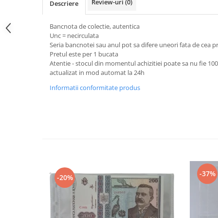
Review-uri
(0)
Bancnote straine
Descriere
Bancnote Africa
Bancnota de colectie, autentica
Bancnote America
Unc = necirculata
Bancnote Asia
Seria bancnotei sau anul pot sa difere uneori fata de cea 
Pretul este per 1 bucata
Bancnote Australia si Oceania
Atentie - stocul din momentul achizitiei poate sa nu fie 10
Bancnote Europa
actualizat in mod automat la 24h
Gradate PMG
Informatii conformitate produs
Idei cadouri
Timbre
Accesorii filatelie
Timbre si coli Romania
Carte Postala / FDC
Din trusa colectionarului
-37%
Alte colectibile
-20%
Insigne/Medalii/Decoratii