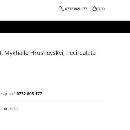
0732 805 177
0,00
, Mykhailo Hrushevskyi, necirculata
e ajutor?
0732 805 177
informatii