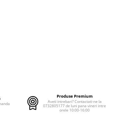
Produse Premium
ă
Aveti intrebari? Contactati-ne la
omanda
0732805177 de luni pana vineri intre
orele 10:00-16:00