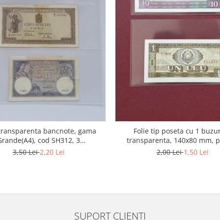
 transparenta bancnote, gama
Folie tip poseta cu 1 buzu
Grande(A4), cod SH312, 3
transparenta, 140x80 mm, 
compartimente
bancnote
3,50 Lei
2,20 Lei
2,00 Lei
1,50 Lei
SUPORT CLIENTI