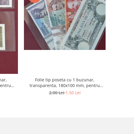
-20%
nar,
Folie tip poseta cu 1 buzunar,
Folie t
pentru
transparenta, 180x100 mm, pentru
Optima, 
bancnote
2,00 Lei
1,50 Lei