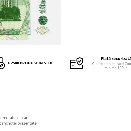
Plată securizat
> 2500 PRODUSE IN STOC
Cu orice tip de card C
minima 100 lei
prezentata in scan
 bancnotei prezentate