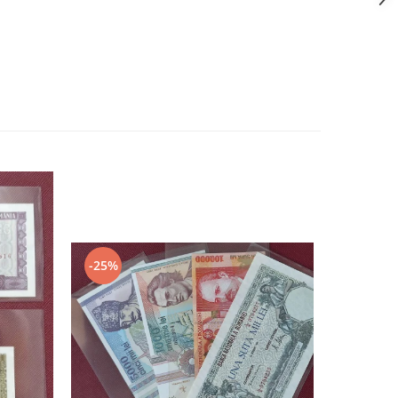
-25%
-20%