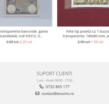
 transparenta bancnote, gama
Folie tip poseta cu 1 buzu
Grande(A4), cod SH312, 3
transparenta, 140x80 mm, 
compartimente
bancnote
3,50 Lei
2,20 Lei
2,00 Lei
1,50 Lei
SUPORT CLIENTI
Luni - Vineri 09:00 - 17:00
0732 805 177
contact@enumis.ro