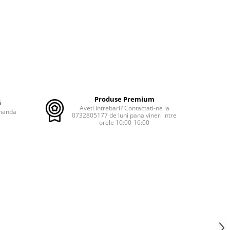
Produse Premium
ă
Aveti intrebari? Contactati-ne la
omanda
0732805177 de luni pana vineri intre
orele 10:00-16:00