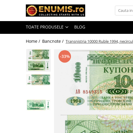
Toate Produsele
TOATE PRODUSELE
BLOG
Monede
Monede Romania
Home /
Bancnote /
Transnistria 10000 Ruble 1994, necircu
Accesorii colectie monede
-33%
Albume cu folii pentru stocare
monede
Bibliorafturi
Capsule monede
Cartonase autoadezive
Folii stocare monede
Soluții curățare, pensete, mănuși,
lupa
Tavite stocare si expunere
Monede straine