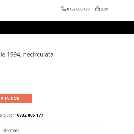
0732 805 177
0,00
le 1994, necirculata
A IN COS
e ajutor?
0732 805 177
informatii