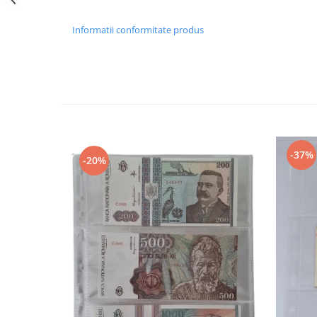
Bancnote straine
Bancnote Africa
Informatii conformitate produs
Bancnote America
Bancnote Asia
Bancnote Australia si Oceania
Bancnote Europa
Gradate PMG
Idei cadouri
-37%
Timbre
-20%
Accesorii filatelie
Timbre si coli Romania
Carte Postala / FDC
Din trusa colectionarului
Alte colectibile
Insigne/Medalii/Decoratii