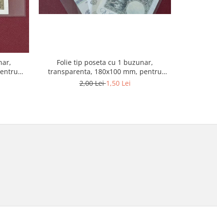
nar,
Folie tip poseta cu 1 buzunar,
Folie t
pentru
transparenta, 180x100 mm, pentru
Optima, 
bancnote
2,00 Lei
1,50 Lei