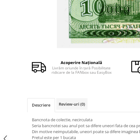
Monede Africa
Monede America
Monede Asia
Monede Australia si Oceania
Monede Euro, Eurocenti
Monede Europa
Bancnote
Bancnote Romania
Acoperire Națională
Accesorii colectie bancnote
Livrăm oriunde în țară Posibilitate
ridicare de la FANbox sau EasyBox
Albume cu folii pentru stocare
bancnote
Bibliorafturi
Folii pentru stocare bancnote, la
Review-uri
(0)
Descriere
bucata
Folii pentru stocare bancnote, la
pachet
Bancnota de colectie, necirculata
Seria bancnotei sau anul pot sa difere uneori fata de cea 
Folii tip poseta, pentru bancnote,
Din motive neimputabile, uneori poate sa difere imaginea
cu 1 buzunar
Pretul este per 1 bucata