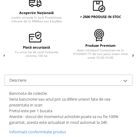
Acoperire Națională
> 2500 PRODUSE IN STOC
Livrăm oriunde în țară Posibilitate
ridicare de la FANbox sau EasyBox
Produse Premium
Plată securizată
Aveti intrebari? Contactati-ne la
Cu orice tip de card Comanda
0732805177 de luni pana vineri intre
minima 100 lei
orele 10:00-16:00
Descriere
Bancnota de colectie
Seria bancnotei sau anul pot sa difere uneori fata de cea
prezentata in scan
Pretul este per 1 bucata
Atentie - stocul din momentul achizitiei poate sa nu fie 100%
garantat, acesta este actualizat in mod automat la 24h
Informatii conformitate produs