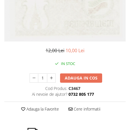
Bancnote Asia
Monede Asia
Bancnote Australia si Oceania
Monede Australia si Oceania
Bancnote Europa
Monede Euro, Eurocenti
Gradate PMG
Monede Europa
12,00 Lei
10,00 Lei
IN STOC
ADAUGA IN COS
Cod Produs:
C3467
Ai nevoie de ajutor?
0732 805 177
Adauga la Favorite
Cere informatii