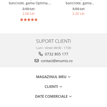
bancnote, gama Optima,
bancnote, gama
cod SH252, 3
Grande(A4), cod SH312, 3
2,50 Lei
3,50 Lei
compartimente
compartimente
2,00 Lei
2,20 Lei
SUPORT CLIENTI
Luni - Vineri 09:00 - 17:00
0732 805 177
contact@enumis.ro
MAGAZINUL MEU
CLIENTI
DATE COMERCIALE