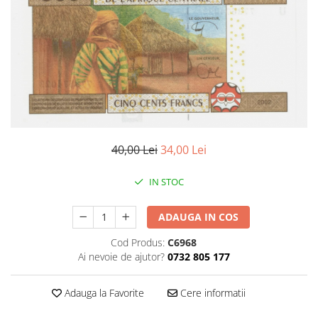
Bancnote Asia
Monede Asia
Bancnote Australia si Oceania
Monede Australia si Oceania
Bancnote Europa
Monede Euro, Eurocenti
Gradate PMG
Monede Europa
40,00 Lei
34,00 Lei
IN STOC
ADAUGA IN COS
Cod Produs:
C6968
Ai nevoie de ajutor?
0732 805 177
Adauga la Favorite
Cere informatii