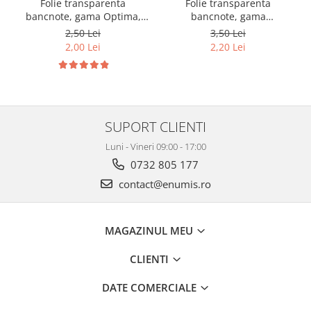
Folie transparenta
Folie transparenta
bancnote, gama Optima,
bancnote, gama
cod SH252, 3
Grande(A4), cod SH312, 3
2,50 Lei
3,50 Lei
compartimente
compartimente
2,00 Lei
2,20 Lei
SUPORT CLIENTI
Luni - Vineri 09:00 - 17:00
0732 805 177
contact@enumis.ro
MAGAZINUL MEU
CLIENTI
DATE COMERCIALE