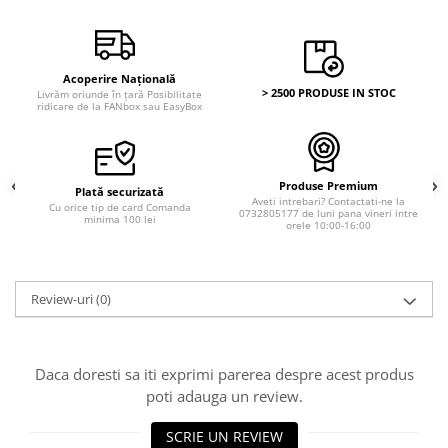
Acoperire Națională
> 2500 PRODUSE IN STOC
Livrăm oriunde în țară Posibilitate
ridicare de la FANbox sau EasyBox
Produse Premium
Plată securizată
Aveti intrebari? Contactati-ne la
Cu orice tip de card Comanda
0732805177 de luni pana vineri intre
minima 100 lei
orele 10:00-16:00
Review-uri
(0)
Daca doresti sa iti exprimi parerea despre acest produs
poti adauga un review.
SCRIE UN REVIEW