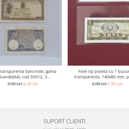
 transparenta bancnote, gama
Folie tip poseta cu 1 buzu
Grande(A4), cod SH312, 3
transparenta, 140x80 mm, 
compartimente
bancnote
3,50 Lei
2,20 Lei
2,00 Lei
1,50 Lei
SUPORT CLIENTI