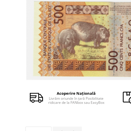
Monede Africa
Monede America
Monede Asia
Monede Australia si Oceania
Monede Euro, Eurocenti
Monede Europa
Bancnote
Bancnote Romania
Accesorii colectie bancnote
Albume cu folii pentru stocare
bancnote
Bibliorafturi
Folii pentru stocare bancnote, la
Acoperire Națională
bucata
Livrăm oriunde în țară Posibilitate
ridicare de la FANbox sau EasyBox
Folii pentru stocare bancnote, la
pachet
Folii tip poseta, pentru bancnote,
cu 1 buzunar