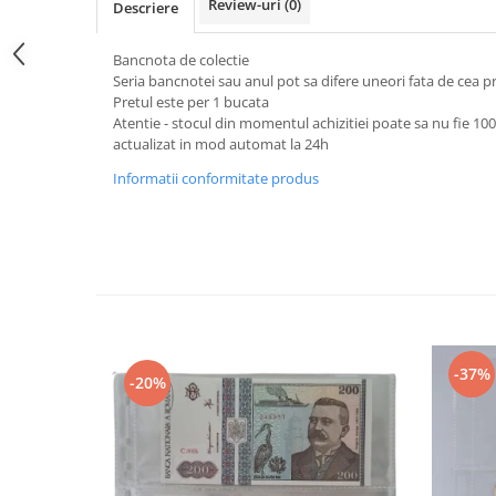
Review-uri
(0)
Bancnote straine
Descriere
Bancnote Africa
Bancnota de colectie
Bancnote America
Seria bancnotei sau anul pot sa difere uneori fata de cea 
Bancnote Asia
Pretul este per 1 bucata
Atentie - stocul din momentul achizitiei poate sa nu fie 10
Bancnote Australia si Oceania
actualizat in mod automat la 24h
Bancnote Europa
Informatii conformitate produs
Gradate PMG
Idei cadouri
Timbre
Accesorii filatelie
Timbre si coli Romania
Carte Postala / FDC
-37%
Din trusa colectionarului
-20%
Alte colectibile
Insigne/Medalii/Decoratii