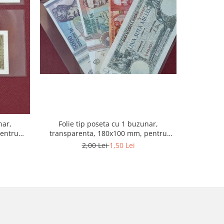
-20%
nar,
Folie tip poseta cu 1 buzunar,
Folie t
pentru
transparenta, 180x100 mm, pentru
Optima, 
bancnote
2,00 Lei
1,50 Lei