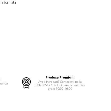
informatii
Produse Premium
ă
Aveti intrebari? Contactati-ne la
omanda
0732805177 de luni pana vineri intre
orele 10:00-16:00