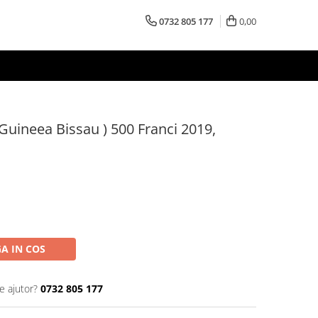
0732 805 177
0,00
 Guineea Bissau ) 500 Franci 2019,
A IN COS
e ajutor?
0732 805 177