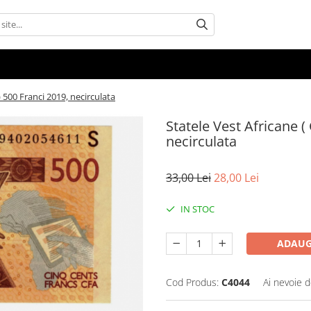
) 500 Franci 2019, necirculata
Statele Vest Africane (
necirculata
33,00 Lei
28,00 Lei
IN STOC
ADAUG
Cod Produs:
C4044
Ai nevoie d