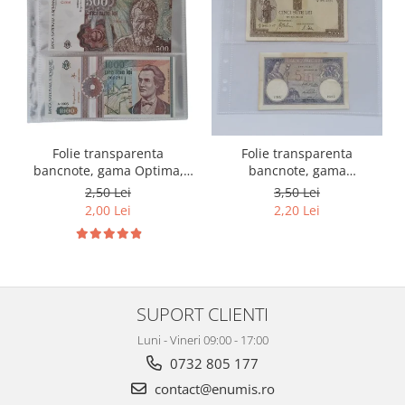
Folie transparenta
Folie transparenta
bancnote, gama Optima,
bancnote, gama
cod SH252, 3
Grande(A4), cod SH312, 3
2,50 Lei
3,50 Lei
compartimente
compartimente
2,00 Lei
2,20 Lei
SUPORT CLIENTI
Luni - Vineri 09:00 - 17:00
0732 805 177
contact@enumis.ro