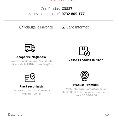
Bancnote Asia
Monede Asia
Bancnote Australia si Oceania
Cod Produs:
C3827
Monede Australia si Oceania
Ai nevoie de ajutor?
0732 805 177
Bancnote Europa
Monede Euro, Eurocenti
Gradate PMG
Monede Europa
Adauga la Favorite
Cere informatii
Acoperire Națională
> 2500 PRODUSE IN STOC
Livrăm oriunde în țară Posibilitate
ridicare de la FANbox sau EasyBox
Produse Premium
Plată securizată
Aveti intrebari? Contactati-ne la
Cu orice tip de card Comanda
0732805177 de luni pana vineri intre
minima 100 lei
orele 10:00-16:00
Descriere