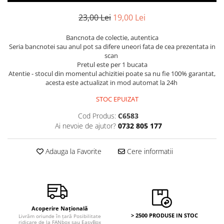
Bancnote Asia
Monede Asia
Bancnote Australia si Oceania
23,00 Lei
19,00 Lei
Monede Australia si Oceania
Bancnote Europa
Monede Euro, Eurocenti
Bancnota de colectie, autentica
Gradate PMG
Seria bancnotei sau anul pot sa difere uneori fata de cea prezentata in
Monede Europa
scan
Pretul este per 1 bucata
Atentie - stocul din momentul achizitiei poate sa nu fie 100% garantat,
acesta este actualizat in mod automat la 24h
STOC EPUIZAT
Cod Produs:
C6583
Ai nevoie de ajutor?
0732 805 177
Adauga la Favorite
Cere informatii
Acoperire Națională
> 2500 PRODUSE IN STOC
Livrăm oriunde în țară Posibilitate
ridicare de la FANbox sau EasyBox