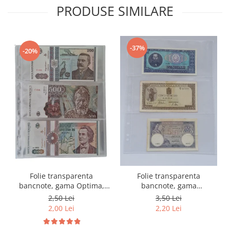
PRODUSE SIMILARE
-37%
-20%
Folie transparenta
Folie transparenta
bancnote, gama Optima,
bancnote, gama
cod SH252, 3
Grande(A4), cod SH312, 3
2,50 Lei
3,50 Lei
compartimente
compartimente
2,00 Lei
2,20 Lei