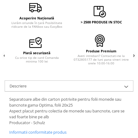
Bancnote straine
Bancnote Africa
Acoperire Națională
Bancnote America
> 2500 PRODUSE IN STOC
Livrăm oriunde în țară Posibilitate
ridicare de la FANbox sau EasyBox
Bancnote Asia
Bancnote Australia si Oceania
Bancnote Europa
Produse Premium
Gradate PMG
Plată securizată
Aveti intrebari? Contactati-ne la
Cu orice tip de card Comanda
0732805177 de luni pana vineri intre
Idei cadouri
minima 100 lei
orele 10:00-16:00
Timbre
Accesorii filatelie
Descriere
Timbre si coli Romania
Carte Postala / FDC
Separatoare albe din carton potrivite pentru folii monede sau
Din trusa colectionarului
bancnote gama Optima, folii 20x25
Aspect placut pentru colectia de monede sau bancnote, care se
Alte colectibile
vad foarte bine pe alb
Insigne/Medalii/Decoratii
Producator - Schulz
Informatii conformitate produs