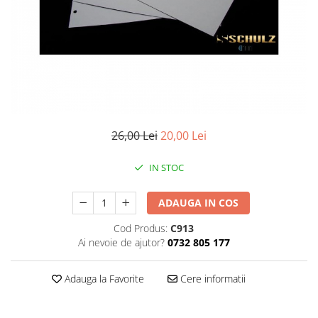
Monede Africa
Monede America
Monede Asia
Monede Australia si Oceania
Monede Euro, Eurocenti
Monede Europa
Bancnote
Bancnote Romania
26,00 Lei
20,00 Lei
Accesorii colectie bancnote
IN STOC
Albume cu folii pentru stocare
bancnote
ADAUGA IN COS
Bibliorafturi
Folii pentru stocare bancnote, la
Cod Produs:
C913
bucata
Ai nevoie de ajutor?
0732 805 177
Folii pentru stocare bancnote, la
pachet
Adauga la Favorite
Cere informatii
Folii tip poseta, pentru bancnote,
cu 1 buzunar