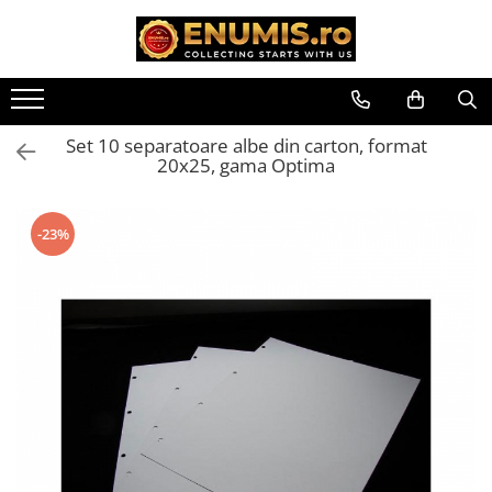
Toate Produsele
Monede
Set 10 separatoare albe din carton, format
Monede Romania
20x25, gama Optima
Accesorii colectie monede
Albume cu folii pentru stocare
-23%
monede
Bibliorafturi
Capsule monede
Cartonase autoadezive
Folii stocare monede
Soluții curățare, pensete, mănuși,
lupa
Tavite stocare si expunere
Monede straine