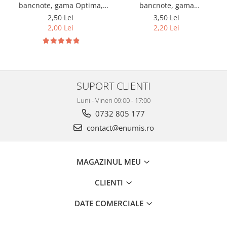
bancnote, gama Optima,
bancnote, gama
cod SH252, 3
Grande(A4), cod SH312, 3
2,50 Lei
3,50 Lei
compartimente
compartimente
2,00 Lei
2,20 Lei
SUPORT CLIENTI
Luni - Vineri 09:00 - 17:00
0732 805 177
contact@enumis.ro
MAGAZINUL MEU
CLIENTI
DATE COMERCIALE