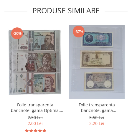
PRODUSE SIMILARE
-37%
-20%
Folie transparenta
Folie transparenta
bancnote, gama Optima,
bancnote, gama
cod SH252, 3
Grande(A4), cod SH312, 3
2,50 Lei
3,50 Lei
compartimente
compartimente
2,00 Lei
2,20 Lei