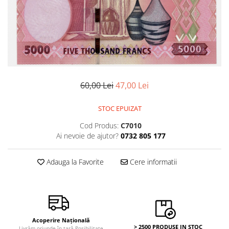
Monede Africa
Monede America
Monede Asia
Monede Australia si Oceania
Monede Euro, Eurocenti
Monede Europa
Bancnote
60,00 Lei
47,00 Lei
Bancnote Romania
STOC EPUIZAT
Accesorii colectie bancnote
Albume cu folii pentru stocare
Cod Produs:
C7010
bancnote
Ai nevoie de ajutor?
0732 805 177
Bibliorafturi
Adauga la Favorite
Cere informatii
Folii pentru stocare bancnote, la
bucata
Folii pentru stocare bancnote, la
pachet
Folii tip poseta, pentru bancnote,
cu 1 buzunar
Acoperire Națională
> 2500 PRODUSE IN STOC
Livrăm oriunde în țară Posibilitate