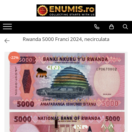
Toate Produsele
Monede
Rwanda 5000 Franci 2024, necirculata
Monede Romania
Accesorii colectie monede
-22%
Albume cu folii pentru stocare
monede
Bibliorafturi
Capsule monede
Cartonase autoadezive
Folii stocare monede
Soluții curățare, pensete, mănuși,
lupa
Tavite stocare si expunere
Monede straine