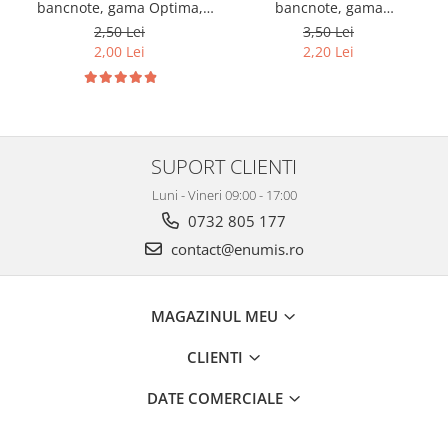
bancnote, gama Optima,
bancnote, gama
cod SH252, 3
Grande(A4), cod SH312, 3
2,50 Lei
3,50 Lei
compartimente
compartimente
2,00 Lei
2,20 Lei
SUPORT CLIENTI
Luni - Vineri 09:00 - 17:00
0732 805 177
contact@enumis.ro
MAGAZINUL MEU
CLIENTI
DATE COMERCIALE