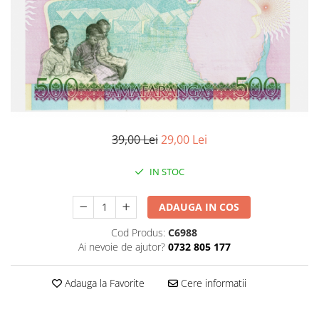
Bancnote Asia
Monede Asia
Bancnote Australia si Oceania
Monede Australia si Oceania
Bancnote Europa
Monede Euro, Eurocenti
Gradate PMG
Monede Europa
39,00 Lei
29,00 Lei
IN STOC
ADAUGA IN COS
Cod Produs:
C6988
Ai nevoie de ajutor?
0732 805 177
Adauga la Favorite
Cere informatii