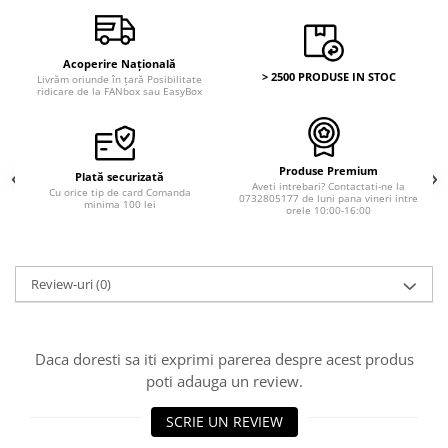
Acoperire Națională
> 2500 PRODUSE IN STOC
Livrăm oriunde în țară Posibilitate
ridicare de la FANbox sau EasyBox
Produse Premium
Plată securizată
Aveti intrebari? Contactati-ne la
Cu orice tip de card Comanda
0732805177 de luni pana vineri intre
minima 100 lei
orele 10:00-16:00
Review-uri
(0)
Daca doresti sa iti exprimi parerea despre acest produs
poti adauga un review.
SCRIE UN REVIEW