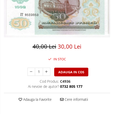
Bancnote America
Monede America
Bancnote Asia
Monede Asia
Bancnote Australia si Oceania
Monede Australia si Oceania
Bancnote Europa
Monede Euro, Eurocenti
Gradate PMG
Monede Europa
40,00 Lei
30,00 Lei
IN STOC
ADAUGA IN COS
Cod Produs:
C4936
Ai nevoie de ajutor?
0732 805 177
Adauga la Favorite
Cere informatii