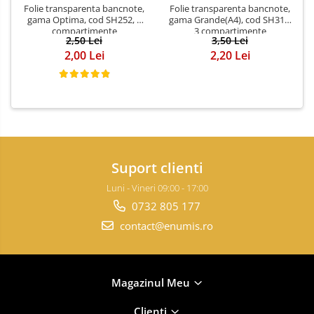
Folie transparenta bancnote,
Folie transparenta bancnote,
gama Optima, cod SH252, 3
gama Grande(A4), cod SH312,
compartimente
3 compartimente
2,50 Lei
3,50 Lei
2,00 Lei
2,20 Lei
Suport clienti
Luni - Vineri 09:00 - 17:00
0732 805 177
contact@enumis.ro
Magazinul Meu
Clienti