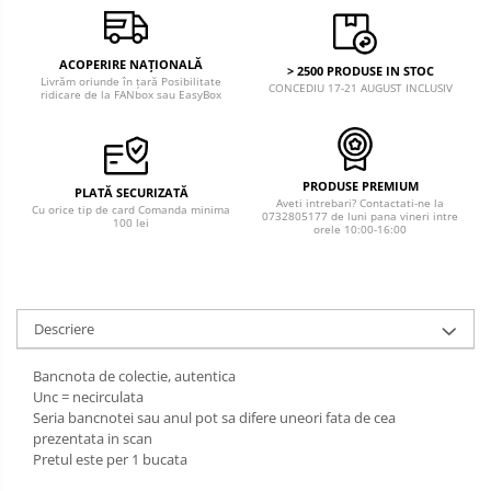
ACOPERIRE NAȚIONALĂ
> 2500 PRODUSE IN STOC
Livrăm oriunde în țară Posibilitate
CONCEDIU 17-21 AUGUST INCLUSIV
ridicare de la FANbox sau EasyBox
PRODUSE PREMIUM
PLATĂ SECURIZATĂ
Aveti intrebari? Contactati-ne la
Cu orice tip de card Comanda minima
0732805177 de luni pana vineri intre
100 lei
orele 10:00-16:00
Descriere
Bancnota de colectie, autentica
Unc = necirculata
Seria bancnotei sau anul pot sa difere uneori fata de cea
prezentata in scan
Pretul este per 1 bucata