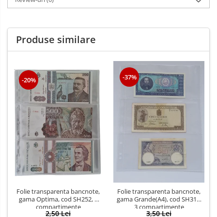
Produse similare
-37%
-20%
Folie transparenta bancnote,
Folie transparenta bancnote,
gama Optima, cod SH252, 3
gama Grande(A4), cod SH312,
compartimente
3 compartimente
2,50 Lei
3,50 Lei