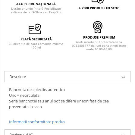
ACOPERIRE NAȚIONALĂ
> 2500 PRODUSE IN STOC
Livrăm oriunde în țară Posibilitate
ridicare de la FANbox sau EasyBox
PRODUSE PREMIUM
PLATĂ SECURIZATĂ
Aveti intrebari? Contactati-ne la
Cu orice tip de card Comanda minima
0732805177 de luni pana vineri intre
100 lei
orele 10:00-16:00
Descriere
Bancnota de colectie, autentica
Unc = necirculata
Seria bancnotei sau anul pot sa difere uneori fata de cea
prezentata in scan
Informatii conformitate produs
Review-uri
(0)