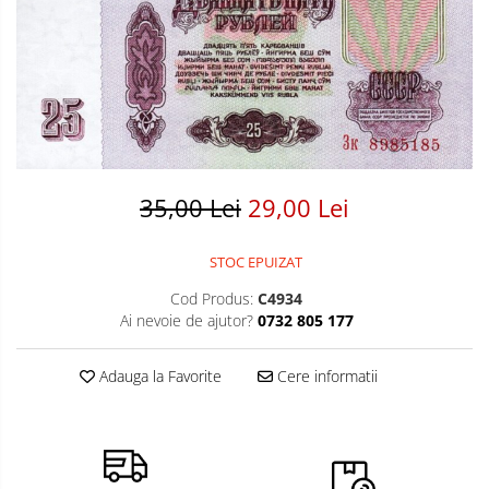
Bancnote America
Monede America
Bancnote Asia
Monede Asia
Bancnote Australia si Oceania
Monede Australia si Oceania
Bancnote Europa
Monede Euro, Eurocenti
Gradate PMG
Monede Europa
35,00 Lei
29,00 Lei
STOC EPUIZAT
Cod Produs:
C4934
Ai nevoie de ajutor?
0732 805 177
Adauga la Favorite
Cere informatii