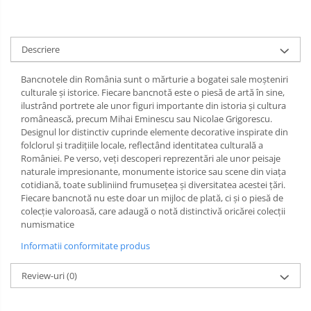
Descriere
Bancnotele din România sunt o mărturie a bogatei sale moșteniri
culturale și istorice. Fiecare bancnotă este o piesă de artă în sine,
ilustrând portrete ale unor figuri importante din istoria și cultura
românească, precum Mihai Eminescu sau Nicolae Grigorescu.
Designul lor distinctiv cuprinde elemente decorative inspirate din
folclorul și tradițiile locale, reflectând identitatea culturală a
României. Pe verso, veți descoperi reprezentări ale unor peisaje
naturale impresionante, monumente istorice sau scene din viața
cotidiană, toate subliniind frumusețea și diversitatea acestei țări.
Fiecare bancnotă nu este doar un mijloc de plată, ci și o piesă de
colecție valoroasă, care adaugă o notă distinctivă oricărei colecții
numismatice
Informatii conformitate produs
Review-uri
(0)