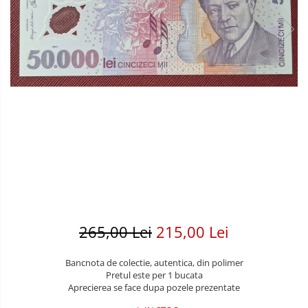
Bancnote America
Monede America
Bancnote Asia
Monede Asia
Bancnote Australia si Oceania
Monede Australia si Oceania
Bancnote Europa
Monede Euro, Eurocenti
Gradate PMG
Monede Europa
265,00 Lei
215,00 Lei
Bancnota de colectie, autentica, din polimer
Pretul este per 1 bucata
Aprecierea se face dupa pozele prezentate