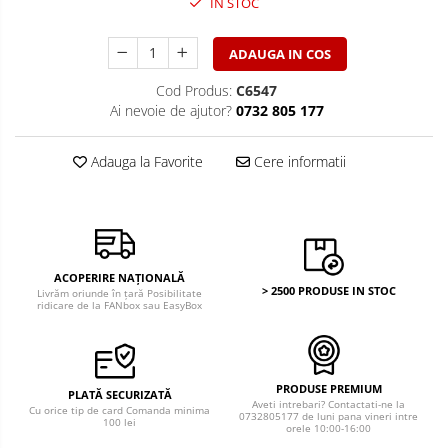
IN STOC
ADAUGA IN COS
Cod Produs:
C6547
Ai nevoie de ajutor?
0732 805 177
Adauga la Favorite
Cere informatii
ACOPERIRE NAȚIONALĂ
> 2500 PRODUSE IN STOC
Livrăm oriunde în țară Posibilitate
ridicare de la FANbox sau EasyBox
PRODUSE PREMIUM
PLATĂ SECURIZATĂ
Aveti intrebari? Contactati-ne la
Cu orice tip de card Comanda minima
0732805177 de luni pana vineri intre
100 lei
orele 10:00-16:00