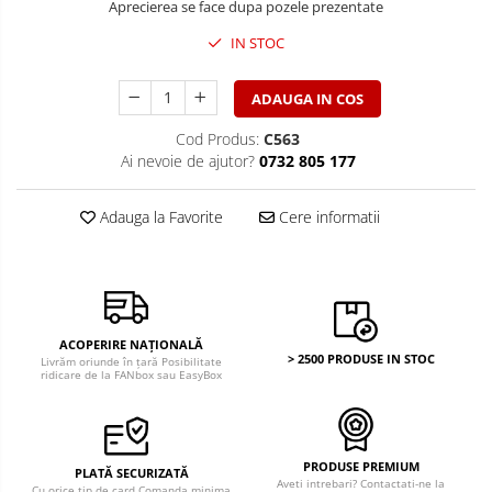
Aprecierea se face dupa pozele prezentate
IN STOC
ADAUGA IN COS
Cod Produs:
C563
Ai nevoie de ajutor?
0732 805 177
Adauga la Favorite
Cere informatii
ACOPERIRE NAȚIONALĂ
> 2500 PRODUSE IN STOC
Livrăm oriunde în țară Posibilitate
ridicare de la FANbox sau EasyBox
PRODUSE PREMIUM
PLATĂ SECURIZATĂ
Aveti intrebari? Contactati-ne la
Cu orice tip de card Comanda minima