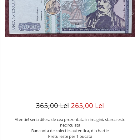
Bancnote America
Monede America
Bancnote Asia
Monede Asia
Bancnote Australia si Oceania
Monede Australia si Oceania
Bancnote Europa
Monede Euro, Eurocenti
Gradate PMG
Monede Europa
365,00 Lei
265,00 Lei
Atentie! seria difera de cea prezentata in imagini, starea este
necirculata
Bancnota de colectie, autentica, din hartie
Pretul este per 1 bucata