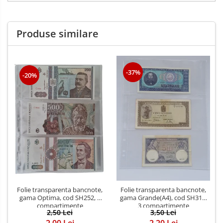
Produse similare
-37%
-20%
Folie transparenta bancnote,
Folie transparenta bancnote,
gama Optima, cod SH252, 3
gama Grande(A4), cod SH312,
compartimente
3 compartimente
2,50 Lei
3,50 Lei
2,00 Lei
2,20 Lei