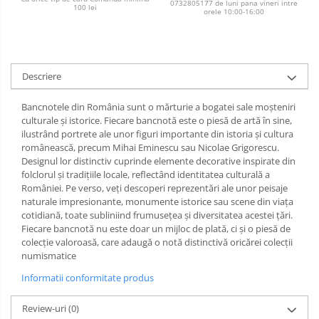
0732805177 de luni pana vineri intre
100 lei
orele 10:00-16:00
Descriere
Bancnotele din România sunt o mărturie a bogatei sale moșteniri
culturale și istorice. Fiecare bancnotă este o piesă de artă în sine,
ilustrând portrete ale unor figuri importante din istoria și cultura
românească, precum Mihai Eminescu sau Nicolae Grigorescu.
Designul lor distinctiv cuprinde elemente decorative inspirate din
folclorul și tradițiile locale, reflectând identitatea culturală a
României. Pe verso, veți descoperi reprezentări ale unor peisaje
naturale impresionante, monumente istorice sau scene din viața
cotidiană, toate subliniind frumusețea și diversitatea acestei țări.
Fiecare bancnotă nu este doar un mijloc de plată, ci și o piesă de
colecție valoroasă, care adaugă o notă distinctivă oricărei colecții
numismatice
Informatii conformitate produs
Review-uri
(0)