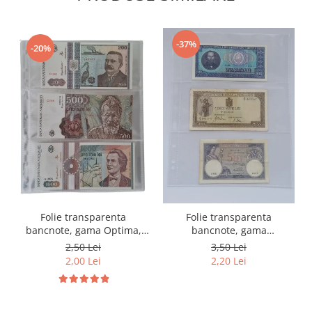
-37%
-20%
Folie transparenta
Folie transparenta
bancnote, gama Optima,
bancnote, gama
cod SH252, 3
Grande(A4), cod SH312, 3
2,50 Lei
3,50 Lei
compartimente
compartimente
2,00 Lei
2,20 Lei