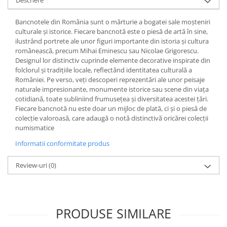
Bancnotele din România sunt o mărturie a bogatei sale moșteniri
culturale și istorice. Fiecare bancnotă este o piesă de artă în sine,
ilustrând portrete ale unor figuri importante din istoria și cultura
românească, precum Mihai Eminescu sau Nicolae Grigorescu.
Designul lor distinctiv cuprinde elemente decorative inspirate din
folclorul și tradițiile locale, reflectând identitatea culturală a
României. Pe verso, veți descoperi reprezentări ale unor peisaje
naturale impresionante, monumente istorice sau scene din viața
cotidiană, toate subliniind frumusețea și diversitatea acestei țări.
Fiecare bancnotă nu este doar un mijloc de plată, ci și o piesă de
colecție valoroasă, care adaugă o notă distinctivă oricărei colecții
numismatice
Informatii conformitate produs
Review-uri
(0)
PRODUSE SIMILARE