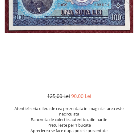
Bancnote Asia
Monede Asia
Bancnote Australia si Oceania
Monede Australia si Oceania
Bancnote Europa
Monede Euro, Eurocenti
Gradate PMG
Monede Europa
125,00 Lei
90,00 Lei
Atentie! seria difera de cea prezentata in imagini, starea este
necirculata
Bancnota de colectie, autentica, din hartie
Pretul este per 1 bucata
Aprecierea se face dupa pozele prezentate