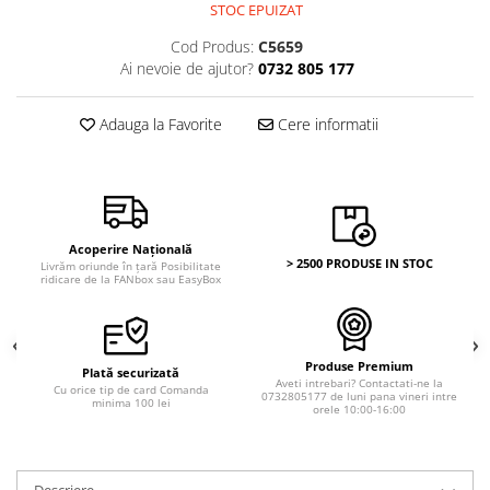
STOC EPUIZAT
Cod Produs:
C5659
Ai nevoie de ajutor?
0732 805 177
Adauga la Favorite
Cere informatii
Acoperire Națională
> 2500 PRODUSE IN STOC
Livrăm oriunde în țară Posibilitate
ridicare de la FANbox sau EasyBox
Produse Premium
Plată securizată
Aveti intrebari? Contactati-ne la
Cu orice tip de card Comanda
0732805177 de luni pana vineri intre
minima 100 lei
orele 10:00-16:00
Descriere