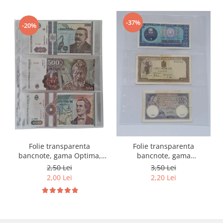
-37%
-20%
Folie transparenta
Folie transparenta
bancnote, gama Optima,
bancnote, gama
cod SH252, 3
Grande(A4), cod SH312, 3
2,50 Lei
3,50 Lei
compartimente
compartimente
2,00 Lei
2,20 Lei