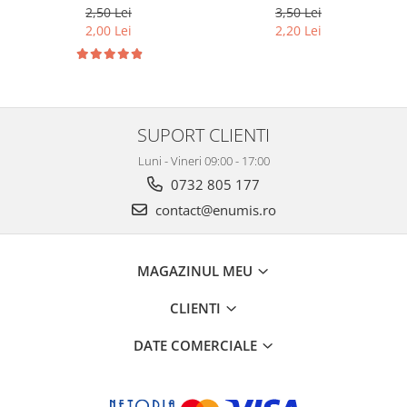
cod SH252, 3
Grande(A4), cod SH312, 3
2,50 Lei
3,50 Lei
compartimente
compartimente
2,00 Lei
2,20 Lei
SUPORT CLIENTI
Luni - Vineri 09:00 - 17:00
0732 805 177
contact@enumis.ro
MAGAZINUL MEU
CLIENTI
DATE COMERCIALE