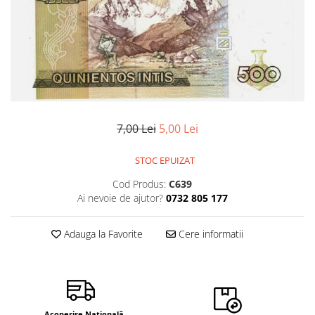
Bancnote Asia
Monede Asia
Bancnote Australia si Oceania
Monede Australia si Oceania
Bancnote Europa
Monede Euro, Eurocenti
Gradate PMG
Monede Europa
7,00 Lei
5,00 Lei
STOC EPUIZAT
Cod Produs:
C639
Ai nevoie de ajutor?
0732 805 177
Adauga la Favorite
Cere informatii
Acoperire Națională