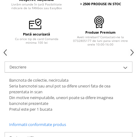
> 2500 PRODUSE IN STOC
Livrăm oriunde în țară Posibilitate
ridicare de la FANbox sau EasyBox
Produse Premium
Plată securizată
Aveti intrebari? Contactati-ne la
Cu orice tip de card Comanda
0732805177 de luni pana vineri intre
minima 100 lei
orele 10:00-16:00
Descriere
Bancnota de colectie, necirculata
Seria bancnotei sau anul pot sa difere uneori fata de cea
prezentata in scan
Din motive neimputabile, uneori poate sa difere imaginea
bancnotei prezentate
Pretul este per 1 bucata
Informatii conformitate produs