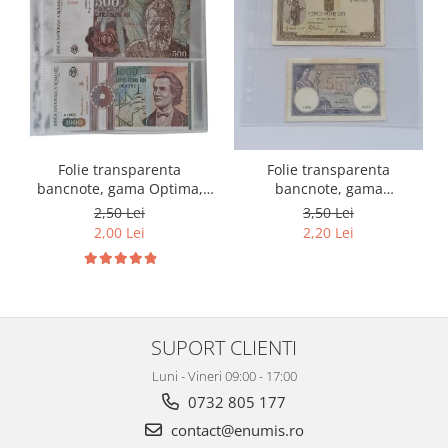
Folie transparenta
Folie transparenta
bancnote, gama Optima,
bancnote, gama
cod SH252, 3
Grande(A4), cod SH312, 3
2,50 Lei
3,50 Lei
compartimente
compartimente
2,00 Lei
2,20 Lei
SUPORT CLIENTI
Luni - Vineri 09:00 - 17:00
0732 805 177
contact@enumis.ro