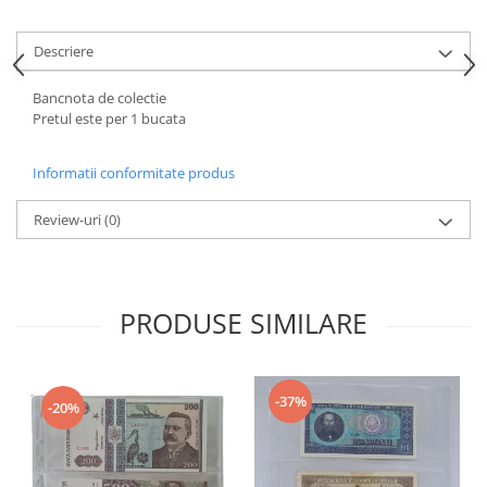
Bancnote straine
Bancnote Africa
Descriere
Bancnote America
Bancnote Asia
Bancnota de colectie
Pretul este per 1 bucata
Bancnote Australia si Oceania
Bancnote Europa
Informatii conformitate produs
Gradate PMG
Idei cadouri
Review-uri
(0)
Timbre
Accesorii filatelie
Timbre si coli Romania
PRODUSE SIMILARE
Carte Postala / FDC
Din trusa colectionarului
Alte colectibile
-37%
-20%
Insigne/Medalii/Decoratii