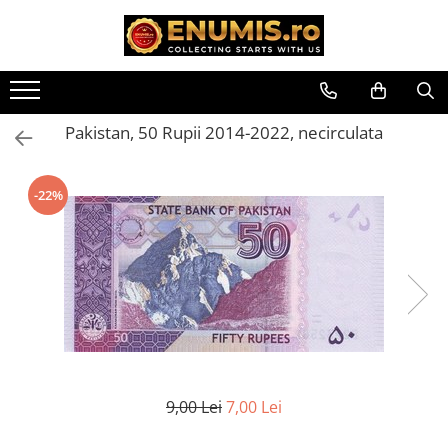
Toate Produsele
Monede
Pakistan, 50 Rupii 2014-2022, necirculata
Monede Romania
Accesorii colectie monede
-22%
Albume cu folii pentru stocare
monede
Bibliorafturi
Capsule monede
Cartonase autoadezive
Folii stocare monede
Soluții curățare, pensete, mănuși,
lupa
Tavite stocare si expunere
9,00 Lei
7,00 Lei
Monede straine