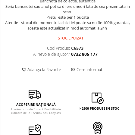
Bancnota de colectie, autentica
Bancnote America
Monede America
Seria bancnotei sau anul pot sa difere uneori fata de cea prezentata in
Bancnote Asia
scan
Monede Asia
Pretul este per 1 bucata
Bancnote Australia si Oceania
Monede Australia si Oceania
Atentie - stocul din momentul achizitiei poate sa nu fie 100% garantat,
Bancnote Europa
acesta este actualizat in mod automat la 24h
Monede Euro, Eurocenti
Gradate PMG
Monede Europa
STOC EPUIZAT
Cod Produs:
C6573
Ai nevoie de ajutor?
0732 805 177
Adauga la Favorite
Cere informatii
ACOPERIRE NAȚIONALĂ
> 2500 PRODUSE IN STOC
Livrăm oriunde în țară Posibilitate
ridicare de la FANbox sau EasyBox