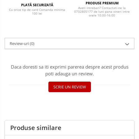
PRODUSE PREMIUM
PLATĂ SECURIZATĂ
Aveti intrebari? Contactati-ne la
Cu orice tip de card Comanda minima
0732805177 de luni pana vineri intre
100 lei
orele 10:00-16:00
Review-uri
(0)
Daca doresti sa iti exprimi parerea despre acest produs
poti adauga un review.
SCRIE UN REVIEW
Produse similare