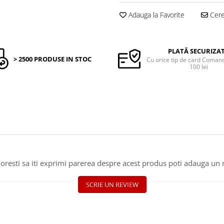
Adauga la Favorite
Cere 
PLATĂ SECURIZA
> 2500 PRODUSE IN STOC
Cu orice tip de card Coma
100 lei
oresti sa iti exprimi parerea despre acest produs poti adauga un 
SCRIE UN REVIEW