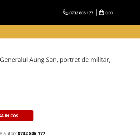
0732 805 177
0,00
eneralul Aung San, portret de militar,
A IN COS
e ajutor?
0732 805 177