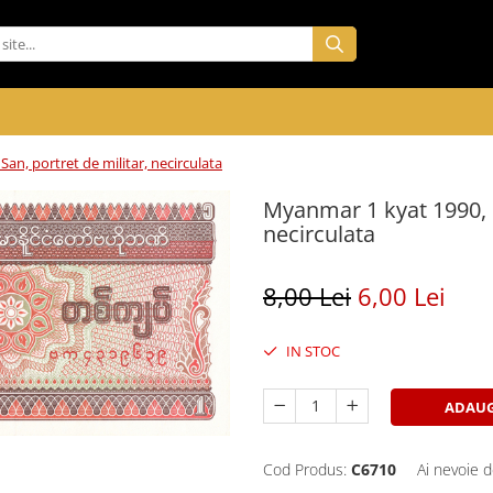
n, portret de militar, necirculata
Myanmar 1 kyat 1990, G
necirculata
8,00 Lei
6,00 Lei
IN STOC
ADAUG
Cod Produs:
C6710
Ai nevoie d