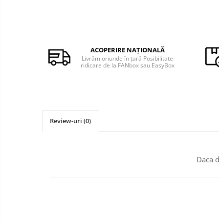
Monede Africa
Monede America
Monede Asia
Monede Australia si Oceania
ACOPERIRE NAȚIONALĂ
Monede Euro, Eurocenti
Livrăm oriunde în țară Posibilitate
ridicare de la FANbox sau EasyBox
Monede Europa
Bancnote
Bancnote Romania
Accesorii colectie bancnote
Review-uri
(0)
Albume cu folii pentru stocare
bancnote
Bibliorafturi
Daca d
Folii pentru stocare bancnote, la
bucata
Folii pentru stocare bancnote, la
pachet
Folii tip poseta, pentru bancnote,
cu 1 buzunar