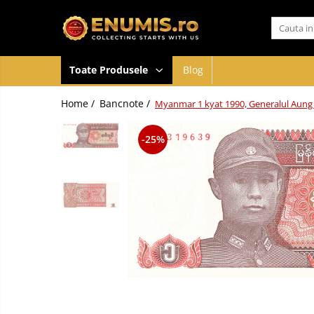
Toate Produsele
Toate Produsele
Blog
Monede
Monede Romania
Home /
Bancnote /
Myanmar 1 kyat 1990, Generalul Aung Sa
Accesorii colectie monede
Albume cu folii pentru stocare
-25%
monede
Bibliorafturi
Capsule monede
Cartonase autoadezive
Folii stocare monede
Soluții curățare, pensete, mănuși,
lupa
Tavite stocare si expunere
Monede straine