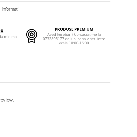
informatii
PRODUSE PREMIUM
TĂ
Aveti intrebari? Contactati-ne la
nda minima
0732805177 de luni pana vineri intre
orele 10:00-16:00
review.