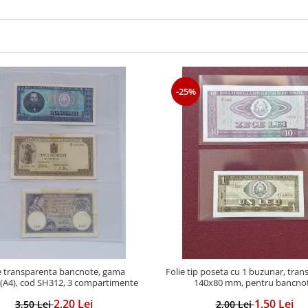
-25%
e transparenta bancnote, gama
Folie tip poseta cu 1 buzunar, tran
(A4), cod SH312, 3 compartimente
140x80 mm, pentru bancno
2,20 Lei
1,50 Lei
3,50 Lei
2,00 Lei