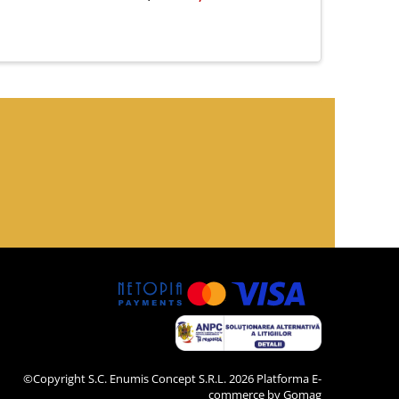
©Copyright S.C. Enumis Concept S.R.L. 2026
Platforma E-
commerce by Gomag