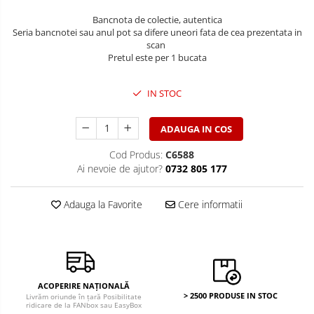
Bancnote America
Monede America
Bancnota de colectie, autentica
Bancnote Asia
Monede Asia
Seria bancnotei sau anul pot sa difere uneori fata de cea prezentata in
Bancnote Australia si Oceania
scan
Monede Australia si Oceania
Pretul este per 1 bucata
Bancnote Europa
Monede Euro, Eurocenti
Gradate PMG
Monede Europa
IN STOC
ADAUGA IN COS
Cod Produs:
C6588
Ai nevoie de ajutor?
0732 805 177
Adauga la Favorite
Cere informatii
ACOPERIRE NAȚIONALĂ
> 2500 PRODUSE IN STOC
Livrăm oriunde în țară Posibilitate
ridicare de la FANbox sau EasyBox