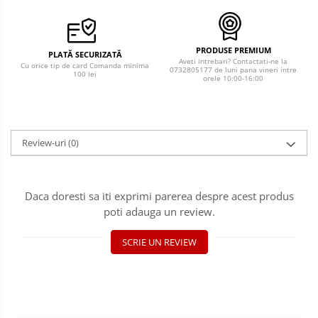
PRODUSE PREMIUM
PLATĂ SECURIZATĂ
Aveti intrebari? Contactati-ne la
Cu orice tip de card Comanda minima
0732805177 de luni pana vineri intre
100 lei
orele 10:00-16:00
Review-uri
(0)
Daca doresti sa iti exprimi parerea despre acest produs
poti adauga un review.
SCRIE UN REVIEW