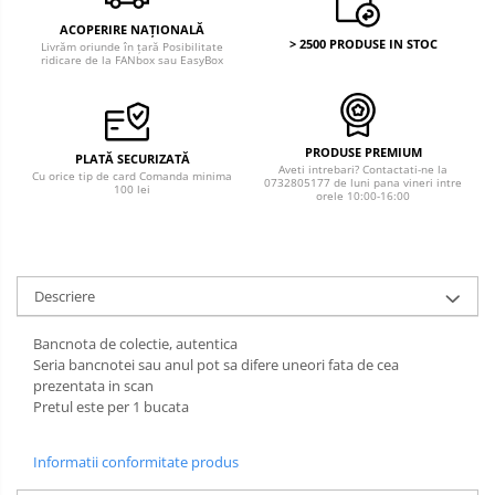
ACOPERIRE NAȚIONALĂ
> 2500 PRODUSE IN STOC
Livrăm oriunde în țară Posibilitate
ridicare de la FANbox sau EasyBox
PRODUSE PREMIUM
PLATĂ SECURIZATĂ
Aveti intrebari? Contactati-ne la
Cu orice tip de card Comanda minima
0732805177 de luni pana vineri intre
100 lei
orele 10:00-16:00
Descriere
Bancnota de colectie, autentica
Seria bancnotei sau anul pot sa difere uneori fata de cea
prezentata in scan
Pretul este per 1 bucata
Informatii conformitate produs