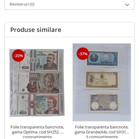
Review-uri
(0)
Produse similare
-37%
-20%
Folie transparenta bancnote,
Folie transparenta bancnote,
gama Optima, cod SH252, 3
gama Grande(A4), cod SH312,
compartimente
3 compartimente