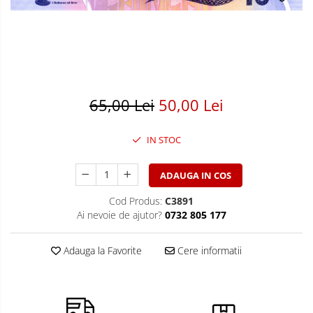
Bancnote America
Monede America
Bancnote Asia
Monede Asia
Bancnote Australia si Oceania
Monede Australia si Oceania
Bancnote Europa
Monede Euro, Eurocenti
Gradate PMG
Monede Europa
65,00 Lei
50,00 Lei
IN STOC
ADAUGA IN COS
Cod Produs:
C3891
Ai nevoie de ajutor?
0732 805 177
Adauga la Favorite
Cere informatii