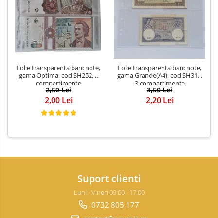
Folie transparenta bancnote,
Folie transparenta bancnote,
gama Optima, cod SH252, 3
gama Grande(A4), cod SH312,
compartimente
3 compartimente
2,50 Lei
3,50 Lei
2,00 Lei
2,20 Lei
Suport clienti
Luni - Vineri 09:00 - 17:00
0732 805 177