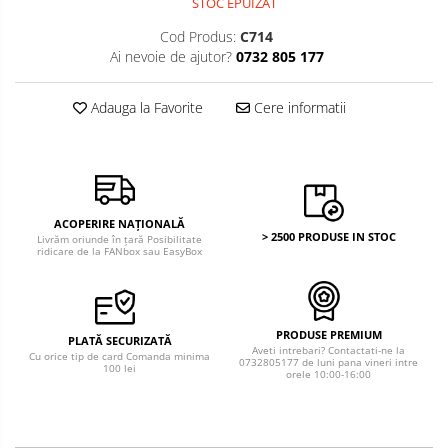
STOC EPUIZAT
Bancnote America
Monede America
Bancnote Asia
Cod Produs:
C714
Monede Asia
Ai nevoie de ajutor?
0732 805 177
Bancnote Australia si Oceania
Monede Australia si Oceania
Bancnote Europa
Monede Euro, Eurocenti
Adauga la Favorite
Cere informatii
Gradate PMG
Monede Europa
ACOPERIRE NAȚIONALĂ
> 2500 PRODUSE IN STOC
Livrăm oriunde în țară Posibilitate
ridicare de la FANbox sau EasyBox
PRODUSE PREMIUM
PLATĂ SECURIZATĂ
Aveti intrebari? Contactati-ne la
Cu orice tip de card Comanda minima
0732805177 de luni pana vineri intre
100 lei
orele 10:00-16:00