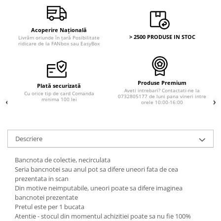
Acoperire Națională
> 2500 PRODUSE IN STOC
Livrăm oriunde în țară Posibilitate
ridicare de la FANbox sau EasyBox
Produse Premium
Plată securizată
Aveti intrebari? Contactati-ne la
Cu orice tip de card Comanda
0732805177 de luni pana vineri intre
minima 100 lei
orele 10:00-16:00
Descriere
Bancnota de colectie, necirculata
Seria bancnotei sau anul pot sa difere uneori fata de cea
prezentata in scan
Din motive neimputabile, uneori poate sa difere imaginea
bancnotei prezentate
Pretul este per 1 bucata
Atentie - stocul din momentul achizitiei poate sa nu fie 100%