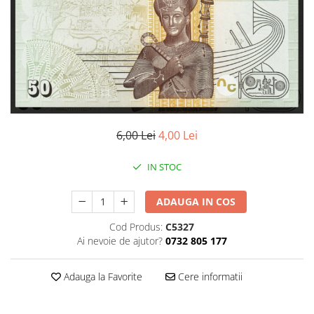
Bancnote Asia
Monede Asia
Bancnote Australia si Oceania
Monede Australia si Oceania
Bancnote Europa
Monede Euro, Eurocenti
Gradate PMG
Monede Europa
6,00 Lei
4,00 Lei
IN STOC
ADAUGA IN COS
Cod Produs:
C5327
Ai nevoie de ajutor?
0732 805 177
Adauga la Favorite
Cere informatii