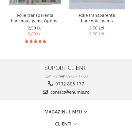
Folie transparenta
Folie transparenta
bancnote, gama Optima,
bancnote, gama
cod SH252, 3
Grande(A4), cod SH312, 3
2,50 Lei
3,50 Lei
compartimente
compartimente
2,00 Lei
2,20 Lei
SUPORT CLIENTI
Luni - Vineri 09:00 - 17:00
0732 805 177
contact@enumis.ro
MAGAZINUL MEU
CLIENTI