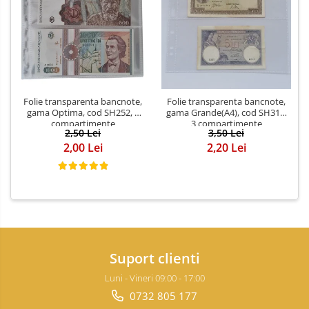
Folie transparenta bancnote,
Folie transparenta bancnote,
gama Optima, cod SH252, 3
gama Grande(A4), cod SH312,
compartimente
3 compartimente
2,50 Lei
3,50 Lei
2,00 Lei
2,20 Lei
Suport clienti
Luni - Vineri 09:00 - 17:00
0732 805 177