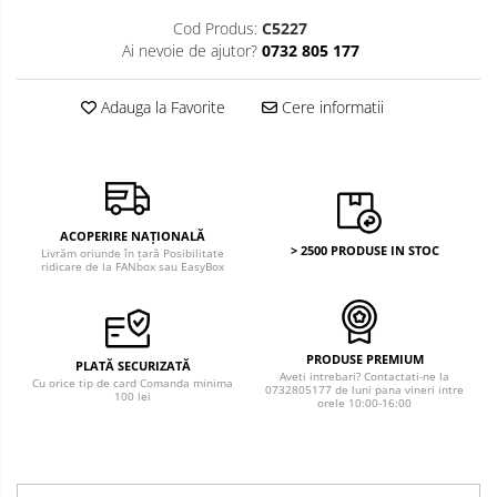
Bancnote America
Monede America
Cod Produs:
C5227
Bancnote Asia
Monede Asia
Ai nevoie de ajutor?
0732 805 177
Bancnote Australia si Oceania
Monede Australia si Oceania
Bancnote Europa
Adauga la Favorite
Cere informatii
Monede Euro, Eurocenti
Gradate PMG
Monede Europa
ACOPERIRE NAȚIONALĂ
> 2500 PRODUSE IN STOC
Livrăm oriunde în țară Posibilitate
ridicare de la FANbox sau EasyBox
PRODUSE PREMIUM
PLATĂ SECURIZATĂ
Aveti intrebari? Contactati-ne la
Cu orice tip de card Comanda minima
0732805177 de luni pana vineri intre
100 lei
orele 10:00-16:00