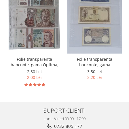
Folie transparenta
Folie transparenta
bancnote, gama Optima,
bancnote, gama
cod SH252, 3
Grande(A4), cod SH312, 3
2,50 Lei
3,50 Lei
compartimente
compartimente
2,00 Lei
2,20 Lei
SUPORT CLIENTI
Luni - Vineri 09:00 - 17:00
0732 805 177