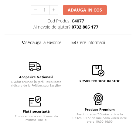
Bancnote Asia
Monede Asia
Bancnote Australia si Oceania
ADAUGA IN COS
Monede Australia si Oceania
Bancnote Europa
Cod Produs:
C4077
Monede Euro, Eurocenti
Gradate PMG
Ai nevoie de ajutor?
0732 805 177
Monede Europa
Adauga la Favorite
Cere informatii
Acoperire Națională
> 2500 PRODUSE IN STOC
Livrăm oriunde în țară Posibilitate
ridicare de la FANbox sau EasyBox
Produse Premium
Plată securizată
Aveti intrebari? Contactati-ne la
Cu orice tip de card Comanda
0732805177 de luni pana vineri intre
minima 100 lei
orele 10:00-16:00