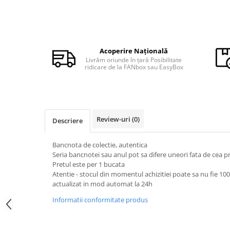
Monede Africa
Monede America
Monede Asia
Monede Australia si Oceania
Acoperire Națională
Monede Euro, Eurocenti
Livrăm oriunde în țară Posibilitate
Monede Europa
ridicare de la FANbox sau EasyBox
Bancnote
Bancnote Romania
Accesorii colectie bancnote
Review-uri
(0)
Descriere
Albume cu folii pentru stocare
bancnote
Bancnota de colectie, autentica
Bibliorafturi
Seria bancnotei sau anul pot sa difere uneori fata de cea 
Folii pentru stocare bancnote, la
Pretul este per 1 bucata
bucata
Atentie - stocul din momentul achizitiei poate sa nu fie 10
actualizat in mod automat la 24h
Folii pentru stocare bancnote, la
pachet
Informatii conformitate produs
Folii tip poseta, pentru bancnote,
cu 1 buzunar