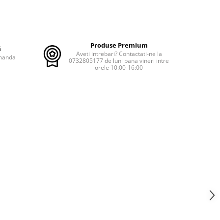
Produse Premium
ă
Aveti intrebari? Contactati-ne la
omanda
0732805177 de luni pana vineri intre
orele 10:00-16:00