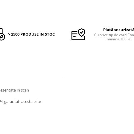
Plată securizat
> 2500 PRODUSE IN STOC
Cu orice tip de card C
minima 100 lei
prezentata in scan
0% garantat, acesta este