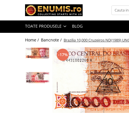
Toate Produsele
TOATE PRODUSELE
BLOG
Monede
Monede Romania
Home /
Bancnote /
Brazilia 10,000 Cruzeiros ND(1989) UN
Accesorii colectie monede
-17%
Albume cu folii pentru stocare
monede
Bibliorafturi
Capsule monede
Cartonase autoadezive
Folii stocare monede
Soluții curățare, pensete, mănuși,
lupa
Tavite stocare si expunere
Monede straine