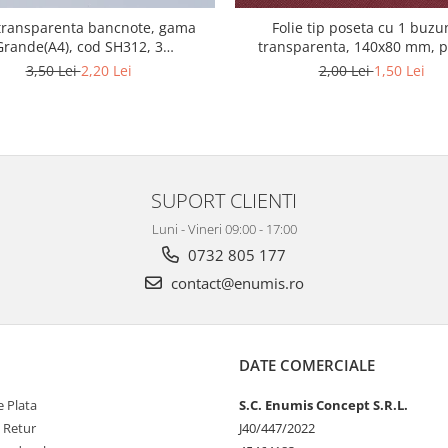
 transparenta bancnote, gama
Folie tip poseta cu 1 buzu
Grande(A4), cod SH312, 3
transparenta, 140x80 mm, 
compartimente
bancnote
3,50 Lei
2,20 Lei
2,00 Lei
1,50 Lei
SUPORT CLIENTI
Luni - Vineri 09:00 - 17:00
0732 805 177
contact@enumis.ro
DATE COMERCIALE
 Plata
S.C. Enumis Concept S.R.L.
e Retur
J40/447/2022