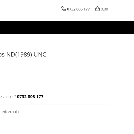
0732 805 177
0,00
iros ND(1989) UNC
e ajutor?
0732 805 177
informatii