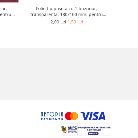
nar,
Folie tip poseta cu 1 buzunar,
Folie t
pentru
transparenta, 180x100 mm, pentru
Gra
bancnote
2,00 Lei
1,50 Lei