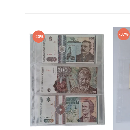
Bancnote straine
Bancnote Africa
Bancnote America
Bancnote Asia
Bancnote Australia si Oceania
-37%
-20%
Bancnote Europa
Gradate PMG
Idei cadouri
Timbre
Accesorii filatelie
Timbre si coli Romania
Carte Postala / FDC
Din trusa colectionarului
Alte colectibile
Insigne/Medalii/Decoratii