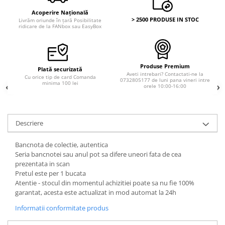
Acoperire Națională
> 2500 PRODUSE IN STOC
Livrăm oriunde în țară Posibilitate
ridicare de la FANbox sau EasyBox
Produse Premium
Plată securizată
Aveti intrebari? Contactati-ne la
Cu orice tip de card Comanda
0732805177 de luni pana vineri intre
minima 100 lei
orele 10:00-16:00
Descriere
Bancnota de colectie, autentica
Seria bancnotei sau anul pot sa difere uneori fata de cea
prezentata in scan
Pretul este per 1 bucata
Atentie - stocul din momentul achizitiei poate sa nu fie 100%
garantat, acesta este actualizat in mod automat la 24h
Informatii conformitate produs