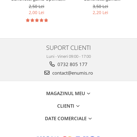
cod SH252, 3
Grande(A4), cod SH312, 3
2,50 Lei
3,50 Lei
compartimente
compartimente
2,00 Lei
2,20 Lei
SUPORT CLIENTI
Luni - Vineri 09:00 - 17:00
0732 805 177
contact@enumis.ro
MAGAZINUL MEU
CLIENTI
DATE COMERCIALE