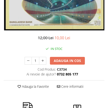
Bancnote Asia
Monede Asia
Bancnote Australia si Oceania
Monede Australia si Oceania
Bancnote Europa
Monede Euro, Eurocenti
Gradate PMG
Monede Europa
12,00 Lei
10,00 Lei
IN STOC
ADAUGA IN COS
Cod Produs:
C3734
Ai nevoie de ajutor?
0732 805 177
Adauga la Favorite
Cere informatii