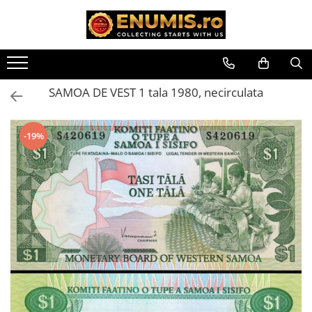
Toate Produsele
Monede
SAMOA DE VEST 1 tala 1980, necirculata
Monede Romania
Accesorii colectie monede
-19%
Albume cu folii pentru stocare
monede
Bibliorafturi
Capsule monede
Cartonase autoadezive
Folii stocare monede
Soluții curățare, pensete, mănuși,
lupa
Tavite stocare si expunere
Monede straine