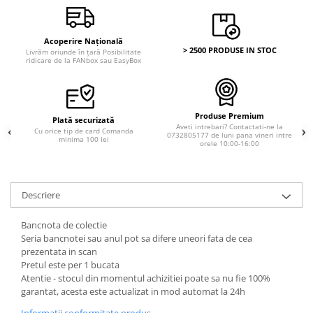
Bancnote straine
Bancnote Africa
Acoperire Națională
Bancnote America
> 2500 PRODUSE IN STOC
Livrăm oriunde în țară Posibilitate
ridicare de la FANbox sau EasyBox
Bancnote Asia
Bancnote Australia si Oceania
Bancnote Europa
Produse Premium
Gradate PMG
Plată securizată
Aveti intrebari? Contactati-ne la
Cu orice tip de card Comanda
0732805177 de luni pana vineri intre
Idei cadouri
minima 100 lei
orele 10:00-16:00
Timbre
Accesorii filatelie
Descriere
Timbre si coli Romania
Carte Postala / FDC
Bancnota de colectie
Din trusa colectionarului
Seria bancnotei sau anul pot sa difere uneori fata de cea
prezentata in scan
Alte colectibile
Pretul este per 1 bucata
Insigne/Medalii/Decoratii
Atentie - stocul din momentul achizitiei poate sa nu fie 100%
garantat, acesta este actualizat in mod automat la 24h
Informatii conformitate produs