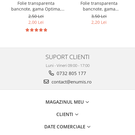
Folie transparenta
Folie transparenta
bancnote, gama Optima,
bancnote, gama
cod SH252, 3
Grande(A4), cod SH312, 3
2,50 Lei
3,50 Lei
compartimente
compartimente
2,00 Lei
2,20 Lei
SUPORT CLIENTI
Luni - Vineri 09:00 - 17:00
0732 805 177
contact@enumis.ro
MAGAZINUL MEU
CLIENTI
DATE COMERCIALE