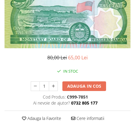
Monede Africa
Monede America
Monede Asia
Monede Australia si Oceania
Monede Euro, Eurocenti
Monede Europa
Bancnote
Bancnote Romania
80,00 Lei
65,00 Lei
Accesorii colectie bancnote
IN STOC
Albume cu folii pentru stocare
bancnote
ADAUGA IN COS
Bibliorafturi
Folii pentru stocare bancnote, la
Cod Produs:
C999-7851
bucata
Ai nevoie de ajutor?
0732 805 177
Folii pentru stocare bancnote, la
pachet
Adauga la Favorite
Cere informatii
Folii tip poseta, pentru bancnote,
cu 1 buzunar