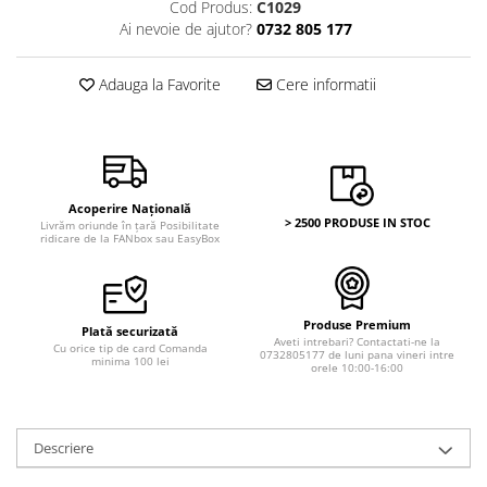
Bancnote Asia
Cod Produs:
C1029
Monede Asia
Ai nevoie de ajutor?
0732 805 177
Bancnote Australia si Oceania
Monede Australia si Oceania
Bancnote Europa
Monede Euro, Eurocenti
Adauga la Favorite
Cere informatii
Gradate PMG
Monede Europa
Acoperire Națională
> 2500 PRODUSE IN STOC
Livrăm oriunde în țară Posibilitate
ridicare de la FANbox sau EasyBox
Produse Premium
Plată securizată
Aveti intrebari? Contactati-ne la
Cu orice tip de card Comanda
0732805177 de luni pana vineri intre
minima 100 lei
orele 10:00-16:00
Descriere