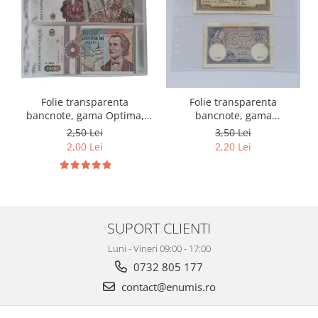
Folie transparenta
Folie transparenta
bancnote, gama Optima,
bancnote, gama
cod SH252, 3
Grande(A4), cod SH312, 3
2,50 Lei
3,50 Lei
compartimente
compartimente
2,00 Lei
2,20 Lei
SUPORT CLIENTI
Luni - Vineri 09:00 - 17:00
0732 805 177
contact@enumis.ro