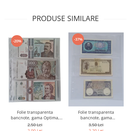
PRODUSE SIMILARE
-37%
-20%
Folie transparenta
Folie transparenta
bancnote, gama Optima,
bancnote, gama
cod SH252, 3
Grande(A4), cod SH312, 3
2,50 Lei
3,50 Lei
compartimente
compartimente
2,00 Lei
2,20 Lei