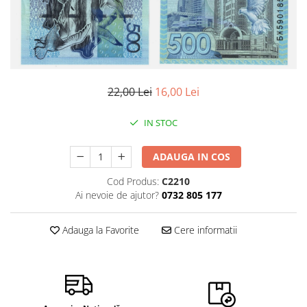
Bancnote Asia
Monede Asia
Bancnote Australia si Oceania
Monede Australia si Oceania
Bancnote Europa
Monede Euro, Eurocenti
Gradate PMG
Monede Europa
22,00 Lei
16,00 Lei
IN STOC
ADAUGA IN COS
Cod Produs:
C2210
Ai nevoie de ajutor?
0732 805 177
Adauga la Favorite
Cere informatii