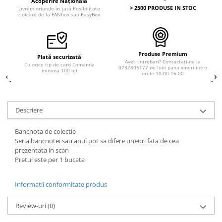
Acoperire Națională
> 2500 PRODUSE IN STOC
Livrăm oriunde în țară Posibilitate
ridicare de la FANbox sau EasyBox
Produse Premium
Plată securizată
Aveti intrebari? Contactati-ne la
Cu orice tip de card Comanda
0732805177 de luni pana vineri intre
minima 100 lei
orele 10:00-16:00
Descriere
Bancnota de colectie
Seria bancnotei sau anul pot sa difere uneori fata de cea
prezentata in scan
Pretul este per 1 bucata
Informatii conformitate produs
Review-uri
(0)