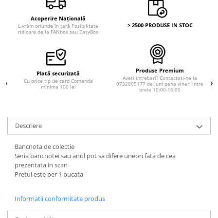
Bancnote straine
Bancnote Africa
Acoperire Națională
> 2500 PRODUSE IN STOC
Livrăm oriunde în țară Posibilitate
Bancnote America
ridicare de la FANbox sau EasyBox
Bancnote Asia
Bancnote Australia si Oceania
Bancnote Europa
Produse Premium
Plată securizată
Aveti intrebari? Contactati-ne la
Gradate PMG
Cu orice tip de card Comanda
0732805177 de luni pana vineri intre
minima 100 lei
orele 10:00-16:00
Idei cadouri
Timbre
Accesorii filatelie
Descriere
Timbre si coli Romania
Bancnota de colectie
Carte Postala / FDC
Seria bancnotei sau anul pot sa difere uneori fata de cea
Din trusa colectionarului
prezentata in scan
Pretul este per 1 bucata
Alte colectibile
Insigne/Medalii/Decoratii
Informatii conformitate produs