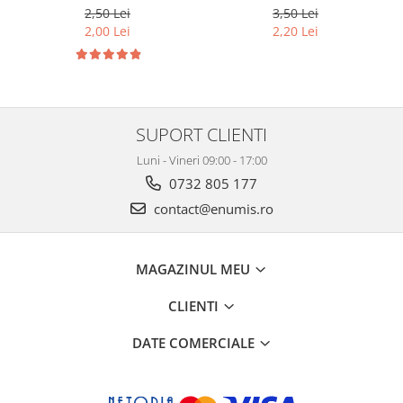
cod SH252, 3
Grande(A4), cod SH312, 3
2,50 Lei
3,50 Lei
compartimente
compartimente
2,00 Lei
2,20 Lei
SUPORT CLIENTI
Luni - Vineri 09:00 - 17:00
0732 805 177
contact@enumis.ro
MAGAZINUL MEU
CLIENTI
DATE COMERCIALE