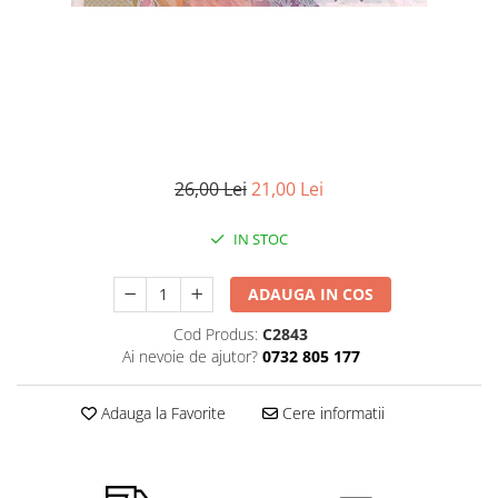
Monede Africa
Monede America
Monede Asia
Monede Australia si Oceania
Monede Euro, Eurocenti
Monede Europa
Bancnote
26,00 Lei
21,00 Lei
Bancnote Romania
Accesorii colectie bancnote
IN STOC
Albume cu folii pentru stocare
bancnote
ADAUGA IN COS
Bibliorafturi
Cod Produs:
C2843
Folii pentru stocare bancnote, la
Ai nevoie de ajutor?
0732 805 177
bucata
Folii pentru stocare bancnote, la
Adauga la Favorite
Cere informatii
pachet
Folii tip poseta, pentru bancnote,
cu 1 buzunar