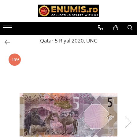
Toate Produsele
Monede
Qatar 5 Riyal 2020, UNC
Monede Romania
Accesorii colectie monede
-19%
Albume cu folii pentru stocare
monede
Bibliorafturi
Capsule monede
Cartonase autoadezive
Folii stocare monede
Soluții curățare, pensete, mănuși,
lupa
Tavite stocare si expunere
Monede straine