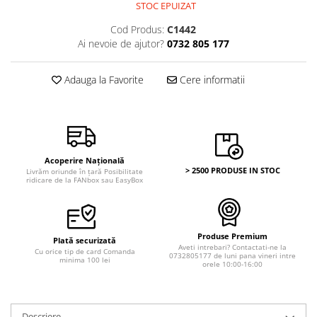
Bancnote Asia
STOC EPUIZAT
Monede Asia
Bancnote Australia si Oceania
Cod Produs:
C1442
Monede Australia si Oceania
Bancnote Europa
Ai nevoie de ajutor?
0732 805 177
Monede Euro, Eurocenti
Gradate PMG
Monede Europa
Adauga la Favorite
Cere informatii
Acoperire Națională
> 2500 PRODUSE IN STOC
Livrăm oriunde în țară Posibilitate
ridicare de la FANbox sau EasyBox
Produse Premium
Plată securizată
Aveti intrebari? Contactati-ne la
Cu orice tip de card Comanda
0732805177 de luni pana vineri intre
minima 100 lei
orele 10:00-16:00
Descriere