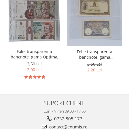
Folie transparenta
Folie transparenta
bancnote, gama Optima,
bancnote, gama
cod SH252, 3
Grande(A4), cod SH312, 3
2,50 Lei
3,50 Lei
compartimente
compartimente
2,00 Lei
2,20 Lei
SUPORT CLIENTI
Luni - Vineri 09:00 - 17:00
0732 805 177
contact@enumis.ro