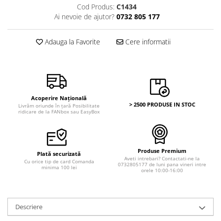
Bancnote Asia
Cod Produs:
C1434
Monede Asia
Bancnote Australia si Oceania
Ai nevoie de ajutor?
0732 805 177
Monede Australia si Oceania
Bancnote Europa
Monede Euro, Eurocenti
Gradate PMG
Adauga la Favorite
Cere informatii
Monede Europa
Acoperire Națională
> 2500 PRODUSE IN STOC
Livrăm oriunde în țară Posibilitate
ridicare de la FANbox sau EasyBox
Produse Premium
Plată securizată
Aveti intrebari? Contactati-ne la
Cu orice tip de card Comanda
0732805177 de luni pana vineri intre
minima 100 lei
orele 10:00-16:00
Descriere