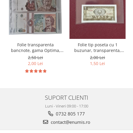
Folie transparenta
Folie tip poseta cu 1
bancnote, gama Optima,
buzunar, transparenta,
cod SH252, 3
140x80 mm, pentru
2,50 Lei
2,00 Lei
compartimente
bancnote
2,00 Lei
1,50 Lei
SUPORT CLIENTI
Luni - Vineri 09:00 - 17:00
0732 805 177
contact@enumis.ro