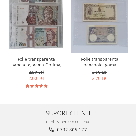
Folie transparenta
Folie transparenta
bancnote, gama Optima,
bancnote, gama
cod SH252, 3
Grande(A4), cod SH312, 3
2,50 Lei
3,50 Lei
compartimente
compartimente
2,00 Lei
2,20 Lei
SUPORT CLIENTI
Luni - Vineri 09:00 - 17:00
0732 805 177