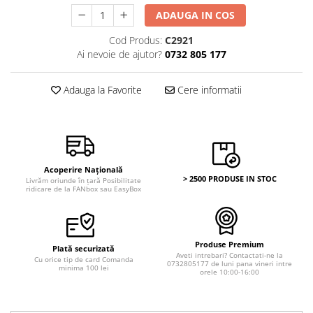
Bancnote Asia
Monede Asia
ADAUGA IN COS
Bancnote Australia si Oceania
Monede Australia si Oceania
Bancnote Europa
Cod Produs:
C2921
Monede Euro, Eurocenti
Ai nevoie de ajutor?
0732 805 177
Gradate PMG
Monede Europa
Adauga la Favorite
Cere informatii
Acoperire Națională
> 2500 PRODUSE IN STOC
Livrăm oriunde în țară Posibilitate
ridicare de la FANbox sau EasyBox
Produse Premium
Plată securizată
Aveti intrebari? Contactati-ne la
Cu orice tip de card Comanda
0732805177 de luni pana vineri intre
minima 100 lei
orele 10:00-16:00