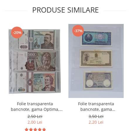
PRODUSE SIMILARE
-37%
-20%
Folie transparenta
Folie transparenta
bancnote, gama Optima,
bancnote, gama
cod SH252, 3
Grande(A4), cod SH312, 3
2,50 Lei
3,50 Lei
compartimente
compartimente
2,00 Lei
2,20 Lei