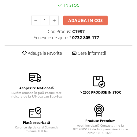
Bancnote Asia
Monede Asia
IN STOC
Bancnote Australia si Oceania
Monede Australia si Oceania
Bancnote Europa
ADAUGA IN COS
Monede Euro, Eurocenti
Gradate PMG
Monede Europa
Cod Produs:
C1997
Ai nevoie de ajutor?
0732 805 177
Adauga la Favorite
Cere informatii
Acoperire Națională
> 2500 PRODUSE IN STOC
Livrăm oriunde în țară Posibilitate
ridicare de la FANbox sau EasyBox
Produse Premium
Plată securizată
Aveti intrebari? Contactati-ne la
Cu orice tip de card Comanda
0732805177 de luni pana vineri intre
minima 100 lei
orele 10:00-16:00