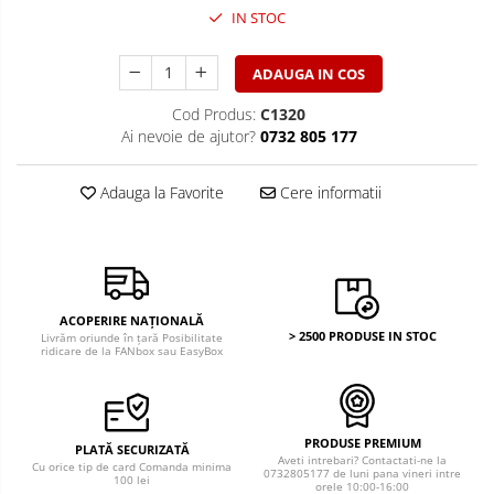
Bancnote America
IN STOC
Monede America
Bancnote Asia
Monede Asia
Bancnote Australia si Oceania
ADAUGA IN COS
Monede Australia si Oceania
Bancnote Europa
Monede Euro, Eurocenti
Cod Produs:
C1320
Gradate PMG
Ai nevoie de ajutor?
0732 805 177
Monede Europa
Adauga la Favorite
Cere informatii
ACOPERIRE NAȚIONALĂ
> 2500 PRODUSE IN STOC
Livrăm oriunde în țară Posibilitate
ridicare de la FANbox sau EasyBox
PRODUSE PREMIUM
PLATĂ SECURIZATĂ
Aveti intrebari? Contactati-ne la
Cu orice tip de card Comanda minima
0732805177 de luni pana vineri intre
100 lei
orele 10:00-16:00