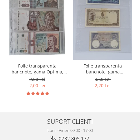
Folie transparenta
Folie transparenta
bancnote, gama Optima,
bancnote, gama
cod SH252, 3
Grande(A4), cod SH312, 3
2,50 Lei
3,50 Lei
compartimente
compartimente
2,00 Lei
2,20 Lei
SUPORT CLIENTI
Luni - Vineri 09:00 - 17:00
0732 805 177