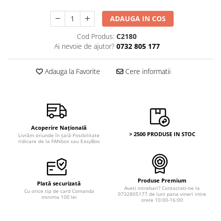
Monede Africa
Monede America
ADAUGA IN COS
Monede Asia
Cod Produs:
C2180
Monede Australia si Oceania
Ai nevoie de ajutor?
0732 805 177
Monede Euro, Eurocenti
Monede Europa
Adauga la Favorite
Cere informatii
Bancnote
Bancnote Romania
Accesorii colectie bancnote
Albume cu folii pentru stocare
Acoperire Națională
bancnote
> 2500 PRODUSE IN STOC
Livrăm oriunde în țară Posibilitate
ridicare de la FANbox sau EasyBox
Bibliorafturi
Folii pentru stocare bancnote, la
bucata
Folii pentru stocare bancnote, la
Produse Premium
Plată securizată
pachet
Aveti intrebari? Contactati-ne la
Cu orice tip de card Comanda
0732805177 de luni pana vineri intre
minima 100 lei
orele 10:00-16:00
Folii tip poseta, pentru bancnote,
cu 1 buzunar