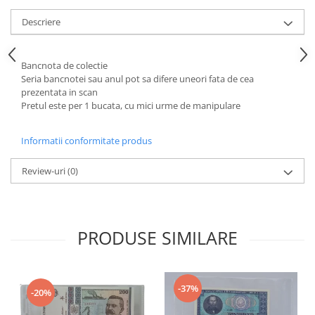
Bancnote straine
Descriere
Bancnote Africa
Bancnote America
Bancnote Asia
Bancnota de colectie
Seria bancnotei sau anul pot sa difere uneori fata de cea
Bancnote Australia si Oceania
prezentata in scan
Bancnote Europa
Pretul este per 1 bucata, cu mici urme de manipulare
Gradate PMG
Idei cadouri
Informatii conformitate produs
Timbre
Review-uri
(0)
Accesorii filatelie
Timbre si coli Romania
Carte Postala / FDC
PRODUSE SIMILARE
Din trusa colectionarului
Alte colectibile
Insigne/Medalii/Decoratii
-37%
-20%