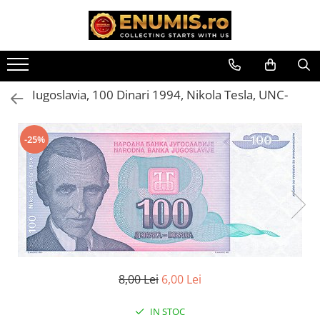
Toate Produsele
Monede
Iugoslavia, 100 Dinari 1994, Nikola Tesla, UNC-
Monede Romania
Accesorii colectie monede
-25%
Albume cu folii pentru stocare
monede
Bibliorafturi
Capsule monede
Cartonase autoadezive
Folii stocare monede
Soluții curățare, pensete, mănuși,
lupa
8,00 Lei
6,00 Lei
Tavite stocare si expunere
Monede straine
IN STOC