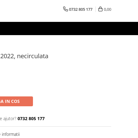
0732 805 177
0,00
2022, necirculata
A IN COS
e ajutor?
0732 805 177
informatii