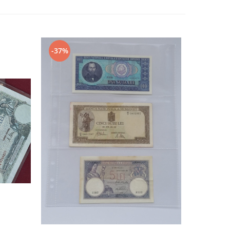
-37%
-20%