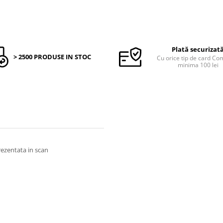
Plată securizat
> 2500 PRODUSE IN STOC
Cu orice tip de card C
minima 100 lei
prezentata in scan