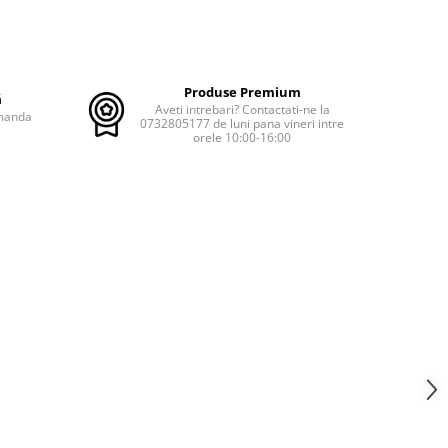
Produse Premium
ă
Aveti intrebari? Contactati-ne la
omanda
0732805177 de luni pana vineri intre
orele 10:00-16:00