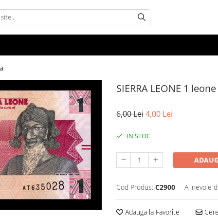
ta
SIERRA LEONE 1 leone 
6,00 Lei
4,00 Lei
IN STOC
ADAUG
Cod Produs:
C2900
Ai nevoie d
Adauga la Favorite
Cere 