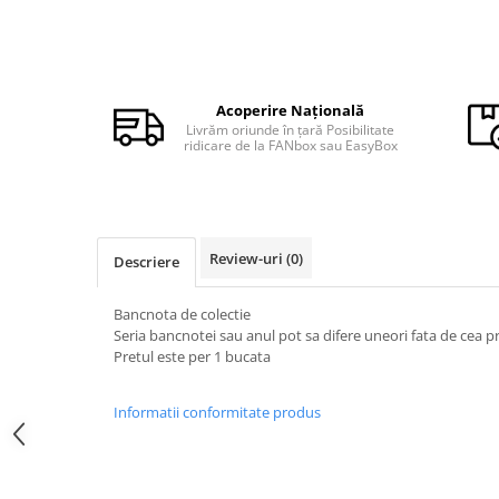
Monede Africa
Monede America
Monede Asia
Monede Australia si Oceania
Acoperire Națională
Monede Euro, Eurocenti
Livrăm oriunde în țară Posibilitate
Monede Europa
ridicare de la FANbox sau EasyBox
Bancnote
Bancnote Romania
Accesorii colectie bancnote
Review-uri
(0)
Descriere
Albume cu folii pentru stocare
bancnote
Bancnota de colectie
Bibliorafturi
Seria bancnotei sau anul pot sa difere uneori fata de cea 
Folii pentru stocare bancnote, la
Pretul este per 1 bucata
bucata
Folii pentru stocare bancnote, la
Informatii conformitate produs
pachet
Folii tip poseta, pentru bancnote,
cu 1 buzunar