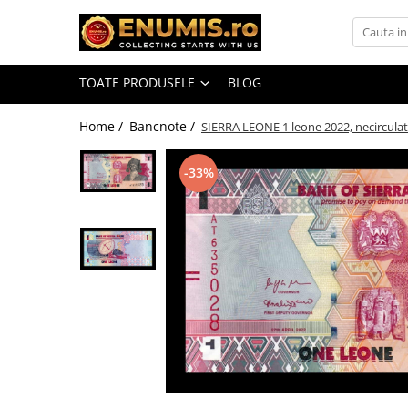
Toate Produsele
TOATE PRODUSELE
BLOG
Monede
Monede Romania
Home /
Bancnote /
SIERRA LEONE 1 leone 2022, necircula
Accesorii colectie monede
-33%
Albume cu folii pentru stocare
monede
Bibliorafturi
Capsule monede
Cartonase autoadezive
Folii stocare monede
Soluții curățare, pensete, mănuși,
lupa
Tavite stocare si expunere
Monede straine