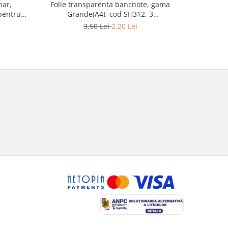
nar,
Folie transparenta bancnote, gama
Folie t
pentru
Grande(A4), cod SH312, 3
Optima, 
compartimente
3,50 Lei
2,20 Lei