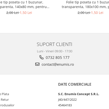
ie tip poseta cu 1 buzunar,
Folie tip poseta cu 1 buzu
sparenta, 140x80 mm, pentru
transparenta, 180x100 mm, 
bancnote
bancnote
2,00 Lei
1,50 Lei
2,00 Lei
1,50 Lei
SUPORT CLIENTI
Luni - Vineri 09:00 - 17:00
0732 805 177
contact@enumis.ro
DATE COMERCIALE
 Plata
S.C. Enumis Concept S.R.L.
e Retur
J40/447/2022
Produselor
45464183