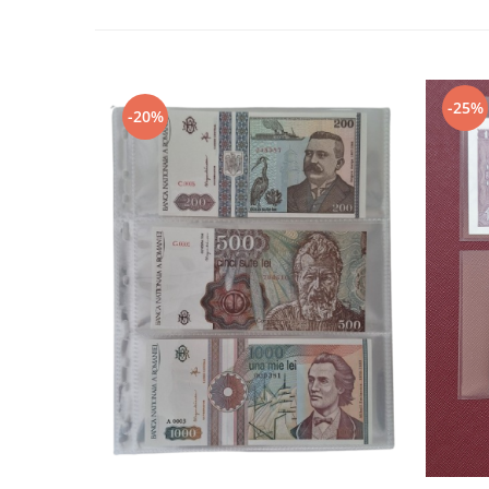
Bancnote straine
Bancnote Africa
Bancnote America
Bancnote Asia
-25%
-20%
Bancnote Australia si Oceania
Bancnote Europa
Gradate PMG
Idei cadouri
Timbre
Accesorii filatelie
Timbre si coli Romania
Carte Postala / FDC
Din trusa colectionarului
Alte colectibile
Insigne/Medalii/Decoratii