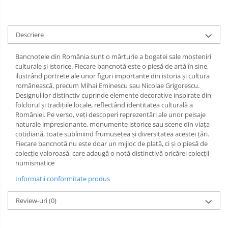
Descriere
Bancnotele din România sunt o mărturie a bogatei sale moșteniri
culturale și istorice. Fiecare bancnotă este o piesă de artă în sine,
ilustrând portrete ale unor figuri importante din istoria și cultura
românească, precum Mihai Eminescu sau Nicolae Grigorescu.
Designul lor distinctiv cuprinde elemente decorative inspirate din
folclorul și tradițiile locale, reflectând identitatea culturală a
României. Pe verso, veți descoperi reprezentări ale unor peisaje
naturale impresionante, monumente istorice sau scene din viața
cotidiană, toate subliniind frumusețea și diversitatea acestei țări.
Fiecare bancnotă nu este doar un mijloc de plată, ci și o piesă de
colecție valoroasă, care adaugă o notă distinctivă oricărei colecții
numismatice
Informatii conformitate produs
Review-uri
(0)