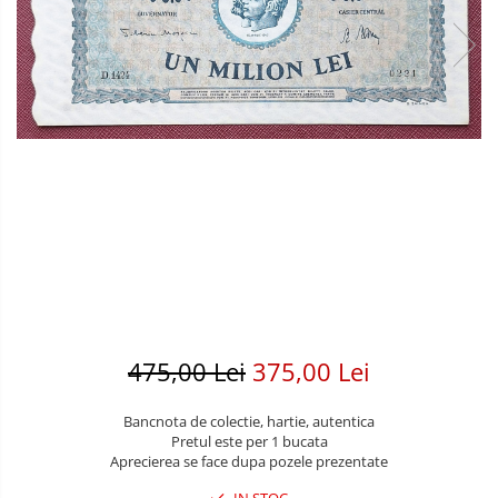
Bancnote America
Monede America
Bancnote Asia
Monede Asia
Bancnote Australia si Oceania
Monede Australia si Oceania
Bancnote Europa
Monede Euro, Eurocenti
Gradate PMG
Monede Europa
475,00 Lei
375,00 Lei
Bancnota de colectie, hartie, autentica
Pretul este per 1 bucata
Aprecierea se face dupa pozele prezentate
IN STOC