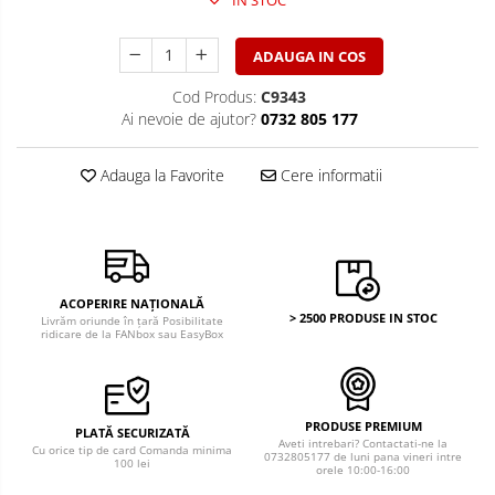
ADAUGA IN COS
Cod Produs:
C9343
Ai nevoie de ajutor?
0732 805 177
Adauga la Favorite
Cere informatii
ACOPERIRE NAȚIONALĂ
> 2500 PRODUSE IN STOC
Livrăm oriunde în țară Posibilitate
ridicare de la FANbox sau EasyBox
PRODUSE PREMIUM
PLATĂ SECURIZATĂ
Aveti intrebari? Contactati-ne la
Cu orice tip de card Comanda minima
0732805177 de luni pana vineri intre
100 lei
orele 10:00-16:00